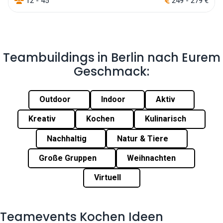
12 - 45
249 - 279 €
Teambuildings in Berlin nach Eurem
Geschmack:
Outdoor
Indoor
Aktiv
Kreativ
Kochen
Kulinarisch
Nachhaltig
Natur & Tiere
Große Gruppen
Weihnachten
Virtuell
Teamevents Kochen Ideen