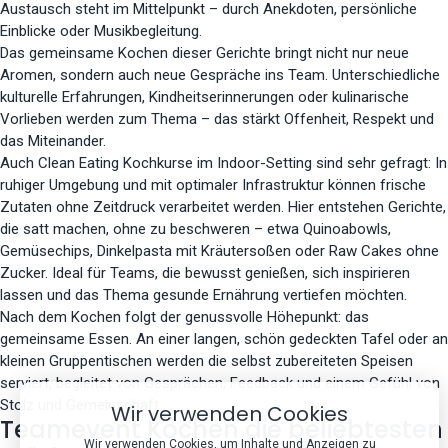
Austausch steht im Mittelpunkt – durch Anekdoten, persönliche
Einblicke oder Musikbegleitung.
Das gemeinsame Kochen dieser Gerichte bringt nicht nur neue
Aromen, sondern auch neue Gespräche ins Team. Unterschiedliche
kulturelle Erfahrungen, Kindheitserinnerungen oder kulinarische
Vorlieben werden zum Thema – das stärkt Offenheit, Respekt und
das Miteinander.
Auch Clean Eating Kochkurse im Indoor-Setting sind sehr gefragt: In
ruhiger Umgebung und mit optimaler Infrastruktur können frische
Zutaten ohne Zeitdruck verarbeitet werden. Hier entstehen Gerichte,
die satt machen, ohne zu beschweren – etwa Quinoabowls,
Gemüsechips, Dinkelpasta mit Kräutersoßen oder Raw Cakes ohne
Zucker. Ideal für Teams, die bewusst genießen, sich inspirieren
lassen und das Thema gesunde Ernährung vertiefen möchten.
Nach dem Kochen folgt der genussvolle Höhepunkt: das
gemeinsame Essen. An einer langen, schön gedeckten Tafel oder an
kleinen Gruppentischen werden die selbst zubereiteten Speisen
serviert, begleitet von Gesprächen, Feedback und einem Gefühl von
Stolz und Gemeinschaft.
Wir verwenden Cookies
Teamevent Kochen die beliebtesten
Wir verwenden Cookies, um Inhalte und Anzeigen zu