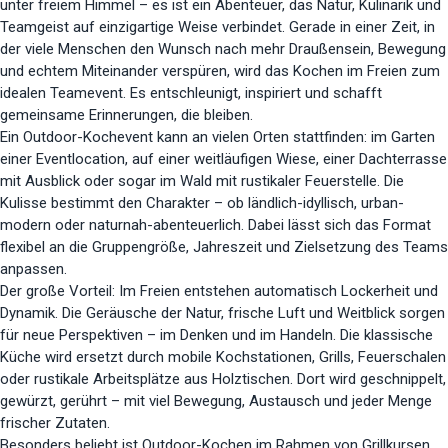
unter freiem Himmel – es ist ein Abenteuer, das Natur, Kulinarik und
Teamgeist auf einzigartige Weise verbindet. Gerade in einer Zeit, in
der viele Menschen den Wunsch nach mehr Draußensein, Bewegung
und echtem Miteinander verspüren, wird das Kochen im Freien zum
idealen Teamevent. Es entschleunigt, inspiriert und schafft
gemeinsame Erinnerungen, die bleiben.
Ein Outdoor-Kochevent kann an vielen Orten stattfinden: im Garten
einer Eventlocation, auf einer weitläufigen Wiese, einer Dachterrasse
mit Ausblick oder sogar im Wald mit rustikaler Feuerstelle. Die
Kulisse bestimmt den Charakter – ob ländlich-idyllisch, urban-
modern oder naturnah-abenteuerlich. Dabei lässt sich das Format
flexibel an die Gruppengröße, Jahreszeit und Zielsetzung des Teams
anpassen.
Der große Vorteil: Im Freien entstehen automatisch Lockerheit und
Dynamik. Die Geräusche der Natur, frische Luft und Weitblick sorgen
für neue Perspektiven – im Denken und im Handeln. Die klassische
Küche wird ersetzt durch mobile Kochstationen, Grills, Feuerschalen
oder rustikale Arbeitsplätze aus Holztischen. Dort wird geschnippelt,
gewürzt, gerührt – mit viel Bewegung, Austausch und jeder Menge
frischer Zutaten.
Besonders beliebt ist Outdoor-Kochen im Rahmen von Grillkursen.