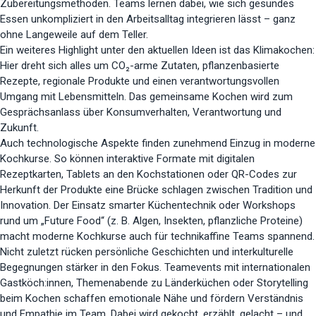
Zubereitungsmethoden. Teams lernen dabei, wie sich gesundes
Essen unkompliziert in den Arbeitsalltag integrieren lässt – ganz
ohne Langeweile auf dem Teller.
Ein weiteres Highlight unter den aktuellen Ideen ist das Klimakochen:
Hier dreht sich alles um CO₂-arme Zutaten, pflanzenbasierte
Rezepte, regionale Produkte und einen verantwortungsvollen
Umgang mit Lebensmitteln. Das gemeinsame Kochen wird zum
Gesprächsanlass über Konsumverhalten, Verantwortung und
Zukunft.
Auch technologische Aspekte finden zunehmend Einzug in moderne
Kochkurse. So können interaktive Formate mit digitalen
Rezeptkarten, Tablets an den Kochstationen oder QR-Codes zur
Herkunft der Produkte eine Brücke schlagen zwischen Tradition und
Innovation. Der Einsatz smarter Küchentechnik oder Workshops
rund um „Future Food“ (z. B. Algen, Insekten, pflanzliche Proteine)
macht moderne Kochkurse auch für technikaffine Teams spannend.
Nicht zuletzt rücken persönliche Geschichten und interkulturelle
Begegnungen stärker in den Fokus. Teamevents mit internationalen
Gastköch:innen, Themenabende zu Länderküchen oder Storytelling
beim Kochen schaffen emotionale Nähe und fördern Verständnis
und Empathie im Team. Dabei wird gekocht, erzählt, gelacht – und