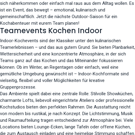
sich näherkommen oder einfach mal raus aus dem Alltag wollen. Es
ist ein Event, das bewegt – emotional, kulinarisch und
gemeinschaftlich. Jetzt die nächste Outdoor-Saison für ein
Kochabenteuer mit eurem Team planen!
Teamevents Kochen Indoor
Indoor-Kochevents sind der Klassiker unter den kulinarischen
Teamerlebnissen – und das aus gutem Grund. Sie bieten Planbarkeit,
Wettersicherheit und eine konzentrierte Atmosphäre, in der sich
Teams ganz auf das Kochen und das Miteinander fokussieren
können. Ob im Winter, an Regentagen oder einfach, weil eine
gemütliche Umgebung gewünscht ist – Indoor-Kochformate sind
vielseitig, flexibel und voller Möglichkeiten für kreative
Gruppenprozesse.
Das Ambiente spielt dabei eine zentrale Rolle: Stilvolle Showküchen,
charmante Lofts, liebevoll eingerichtete Ateliers oder professionelle
Kochstudios bieten den perfekten Rahmen. Die Ausstattung reicht
von modern bis rustikal, je nach Konzept. Die Lichtstimmung, Musik
und Raumaufteilung tragen entscheidend zur Atmosphäre bei. Viele
Locations bieten Lounge-Ecken, lange Tafeln oder offene Küchen,
die zum Austausch einladen und eine heimelige Stimmung schaffen.