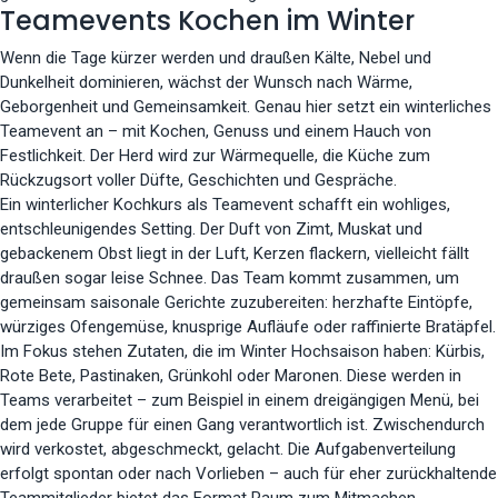
Teamevents Kochen im Winter
Wenn die Tage kürzer werden und draußen Kälte, Nebel und
Dunkelheit dominieren, wächst der Wunsch nach Wärme,
Geborgenheit und Gemeinsamkeit. Genau hier setzt ein winterliches
Teamevent an – mit Kochen, Genuss und einem Hauch von
Festlichkeit. Der Herd wird zur Wärmequelle, die Küche zum
Rückzugsort voller Düfte, Geschichten und Gespräche.
Ein winterlicher Kochkurs als Teamevent schafft ein wohliges,
entschleunigendes Setting. Der Duft von Zimt, Muskat und
gebackenem Obst liegt in der Luft, Kerzen flackern, vielleicht fällt
draußen sogar leise Schnee. Das Team kommt zusammen, um
gemeinsam saisonale Gerichte zuzubereiten: herzhafte Eintöpfe,
würziges Ofengemüse, knusprige Aufläufe oder raffinierte Bratäpfel.
Im Fokus stehen Zutaten, die im Winter Hochsaison haben: Kürbis,
Rote Bete, Pastinaken, Grünkohl oder Maronen. Diese werden in
Teams verarbeitet – zum Beispiel in einem dreigängigen Menü, bei
dem jede Gruppe für einen Gang verantwortlich ist. Zwischendurch
wird verkostet, abgeschmeckt, gelacht. Die Aufgabenverteilung
erfolgt spontan oder nach Vorlieben – auch für eher zurückhaltende
Teammitglieder bietet das Format Raum zum Mitmachen.