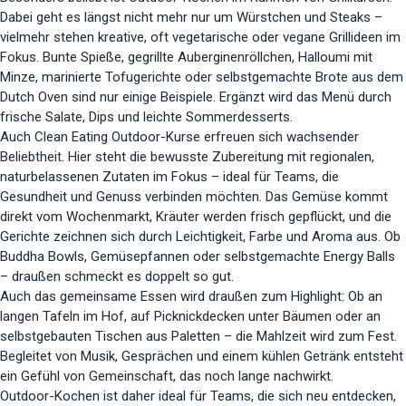
Dabei geht es längst nicht mehr nur um Würstchen und Steaks –
vielmehr stehen kreative, oft vegetarische oder vegane Grillideen im
Fokus. Bunte Spieße, gegrillte Auberginenröllchen, Halloumi mit
Minze, marinierte Tofugerichte oder selbstgemachte Brote aus dem
Dutch Oven sind nur einige Beispiele. Ergänzt wird das Menü durch
frische Salate, Dips und leichte Sommerdesserts.
Auch Clean Eating Outdoor-Kurse erfreuen sich wachsender
Beliebtheit. Hier steht die bewusste Zubereitung mit regionalen,
naturbelassenen Zutaten im Fokus – ideal für Teams, die
Gesundheit und Genuss verbinden möchten. Das Gemüse kommt
direkt vom Wochenmarkt, Kräuter werden frisch gepflückt, und die
Gerichte zeichnen sich durch Leichtigkeit, Farbe und Aroma aus. Ob
Buddha Bowls, Gemüsepfannen oder selbstgemachte Energy Balls
– draußen schmeckt es doppelt so gut.
Auch das gemeinsame Essen wird draußen zum Highlight: Ob an
langen Tafeln im Hof, auf Picknickdecken unter Bäumen oder an
selbstgebauten Tischen aus Paletten – die Mahlzeit wird zum Fest.
Begleitet von Musik, Gesprächen und einem kühlen Getränk entsteht
ein Gefühl von Gemeinschaft, das noch lange nachwirkt.
Outdoor-Kochen ist daher ideal für Teams, die sich neu entdecken,