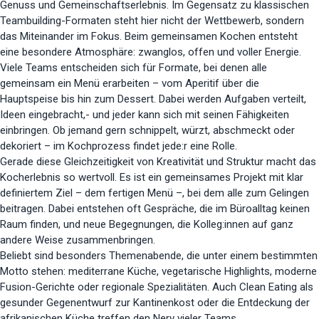
Genuss und Gemeinschaftserlebnis. Im Gegensatz zu klassischen
Teambuilding-Formaten steht hier nicht der Wettbewerb, sondern
das Miteinander im Fokus. Beim gemeinsamen Kochen entsteht
eine besondere Atmosphäre: zwanglos, offen und voller Energie.
Viele Teams entscheiden sich für Formate, bei denen alle
gemeinsam ein Menü erarbeiten – vom Aperitif über die
Hauptspeise bis hin zum Dessert. Dabei werden Aufgaben verteilt,
Ideen eingebracht,- und jeder kann sich mit seinen Fähigkeiten
einbringen. Ob jemand gern schnippelt, würzt, abschmeckt oder
dekoriert – im Kochprozess findet jede:r eine Rolle.
Gerade diese Gleichzeitigkeit von Kreativität und Struktur macht das
Kocherlebnis so wertvoll. Es ist ein gemeinsames Projekt mit klar
definiertem Ziel – dem fertigen Menü –, bei dem alle zum Gelingen
beitragen. Dabei entstehen oft Gespräche, die im Büroalltag keinen
Raum finden, und neue Begegnungen, die Kolleg:innen auf ganz
andere Weise zusammenbringen.
Beliebt sind besonders Themenabende, die unter einem bestimmten
Motto stehen: mediterrane Küche, vegetarische Highlights, moderne
Fusion-Gerichte oder regionale Spezialitäten. Auch Clean Eating als
gesunder Gegenentwurf zur Kantinenkost oder die Entdeckung der
afrikanischen Küche treffen den Nerv vieler Teams.