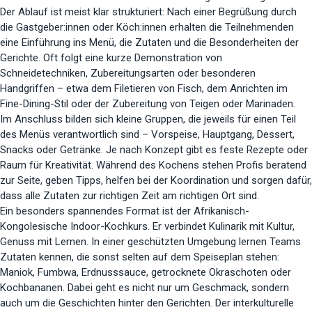
Der Ablauf ist meist klar strukturiert: Nach einer Begrüßung durch
die Gastgeber:innen oder Köch:innen erhalten die Teilnehmenden
eine Einführung ins Menü, die Zutaten und die Besonderheiten der
Gerichte. Oft folgt eine kurze Demonstration von
Schneidetechniken, Zubereitungsarten oder besonderen
Handgriffen – etwa dem Filetieren von Fisch, dem Anrichten im
Fine-Dining-Stil oder der Zubereitung von Teigen oder Marinaden.
Im Anschluss bilden sich kleine Gruppen, die jeweils für einen Teil
des Menüs verantwortlich sind – Vorspeise, Hauptgang, Dessert,
Snacks oder Getränke. Je nach Konzept gibt es feste Rezepte oder
Raum für Kreativität. Während des Kochens stehen Profis beratend
zur Seite, geben Tipps, helfen bei der Koordination und sorgen dafür,
dass alle Zutaten zur richtigen Zeit am richtigen Ort sind.
Ein besonders spannendes Format ist der Afrikanisch-
Kongolesische Indoor-Kochkurs. Er verbindet Kulinarik mit Kultur,
Genuss mit Lernen. In einer geschützten Umgebung lernen Teams
Zutaten kennen, die sonst selten auf dem Speiseplan stehen:
Maniok, Fumbwa, Erdnusssauce, getrocknete Okraschoten oder
Kochbananen. Dabei geht es nicht nur um Geschmack, sondern
auch um die Geschichten hinter den Gerichten. Der interkulturelle