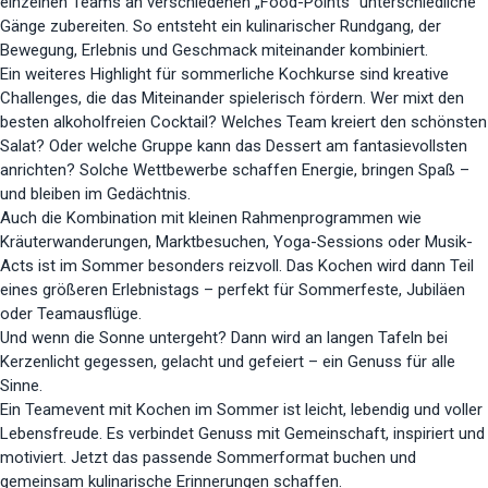
einzelnen Teams an verschiedenen „Food-Points“ unterschiedliche
Gänge zubereiten. So entsteht ein kulinarischer Rundgang, der
Bewegung, Erlebnis und Geschmack miteinander kombiniert.
Ein weiteres Highlight für sommerliche Kochkurse sind kreative
Challenges, die das Miteinander spielerisch fördern. Wer mixt den
besten alkoholfreien Cocktail? Welches Team kreiert den schönsten
Salat? Oder welche Gruppe kann das Dessert am fantasievollsten
anrichten? Solche Wettbewerbe schaffen Energie, bringen Spaß –
und bleiben im Gedächtnis.
Auch die Kombination mit kleinen Rahmenprogrammen wie
Kräuterwanderungen, Marktbesuchen, Yoga-Sessions oder Musik-
Acts ist im Sommer besonders reizvoll. Das Kochen wird dann Teil
eines größeren Erlebnistags – perfekt für Sommerfeste, Jubiläen
oder Teamausflüge.
Und wenn die Sonne untergeht? Dann wird an langen Tafeln bei
Kerzenlicht gegessen, gelacht und gefeiert – ein Genuss für alle
Sinne.
Ein Teamevent mit Kochen im Sommer ist leicht, lebendig und voller
Lebensfreude. Es verbindet Genuss mit Gemeinschaft, inspiriert und
motiviert. Jetzt das passende Sommerformat buchen und
gemeinsam kulinarische Erinnerungen schaffen.