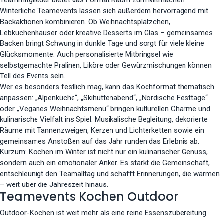
Winterliche Teamevents lassen sich außerdem hervorragend mit
Backaktionen kombinieren. Ob Weihnachtsplätzchen,
Lebkuchenhäuser oder kreative Desserts im Glas – gemeinsames
Backen bringt Schwung in dunkle Tage und sorgt für viele kleine
Glücksmomente. Auch personalisierte Mitbringsel wie
selbstgemachte Pralinen, Liköre oder Gewürzmischungen können
Teil des Events sein.
Wer es besonders festlich mag, kann das Kochformat thematisch
anpassen: „Alpenküche“, „Skihüttenabend“, „Nordische Festtage“
oder „Veganes Weihnachtsmenü“ bringen kulturellen Charme und
kulinarische Vielfalt ins Spiel. Musikalische Begleitung, dekorierte
Räume mit Tannenzweigen, Kerzen und Lichterketten sowie ein
gemeinsames Anstoßen auf das Jahr runden das Erlebnis ab.
Kurzum: Kochen im Winter ist nicht nur ein kulinarischer Genuss,
sondern auch ein emotionaler Anker. Es stärkt die Gemeinschaft,
entschleunigt den Teamalltag und schafft Erinnerungen, die wärmen
– weit über die Jahreszeit hinaus.
Teamevents Kochen Outdoor
Outdoor-Kochen ist weit mehr als eine reine Essenszubereitung