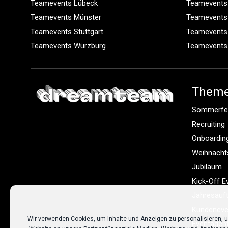
Teamevents Lübeck
Teamevents
Teamevents Münster
Teamevents
Teamevents Stuttgart
Teamevents
Teamevents Würzburg
Teamevents
Them
Sommerfe
Recruiting
Onboardin
Weihnacht
Jubiläum
Kick-Off E
Jahresauf
Kundeneve
Wir verwenden Cookies, um Inhalte und Anzeigen zu personalisieren, u
Eventagen