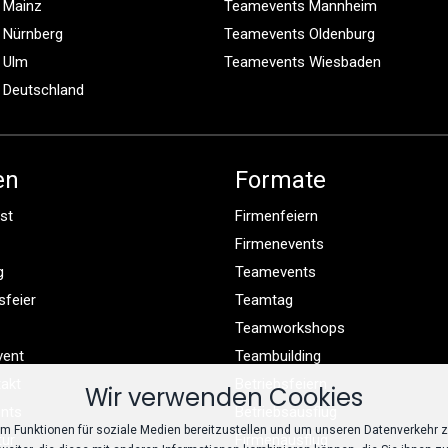
 Mainz
Teamevents Mannheim
 Nürnberg
Teamevents Oldenburg
 Ulm
Teamevents Wiesbaden
 Deutschland
en
Formate
st
Firmenfeiern
Firmenevents
g
Teamevents
sfeier
Teamtag
Teamworkshops
vent
Teambuilding
takt
Betriebsfeiern
Wir verwenden Cookies
nts
Betriebsausflug
m Funktionen für soziale Medien bereitzustellen und um unseren Datenverkehr z
tur
Firmenausflug