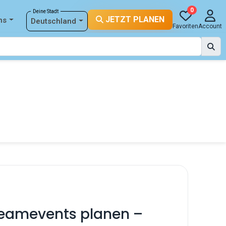
0
Deine Stadt
JETZT PLANEN
ns
Deutschland
Favoriten
Account
Teamevents planen –