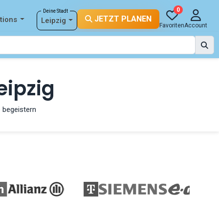
0
Deine Stadt
JETZT PLANEN
tions
Leipzig
Favoriten
Account
eipzig
 begeistern