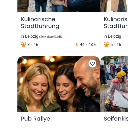
Kulinarische
Kulinari
Stadtführung
Stadtfüh
in Leipzig
in Leipzig
+36 weitere Städte
8 - 16
44 - 48 €
5 - 16
Pub Rallye
Seifenki