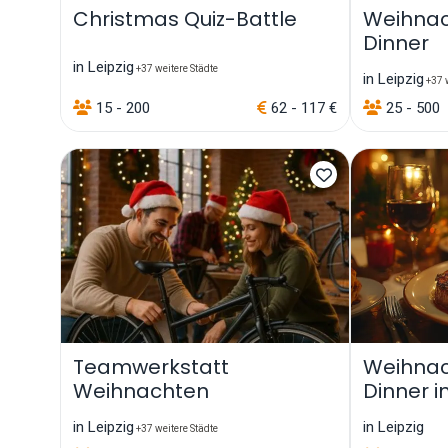
Christmas Quiz-Battle
Weihnach
Dinner
in Leipzig
+37 weitere Städte
in Leipzig
+37 w
15 - 200
62 - 117 €
25 - 500
Teamwerkstatt
Weihnac
Weihnachten
Dinner in
in Leipzig
in Leipzig
+37 weitere Städte