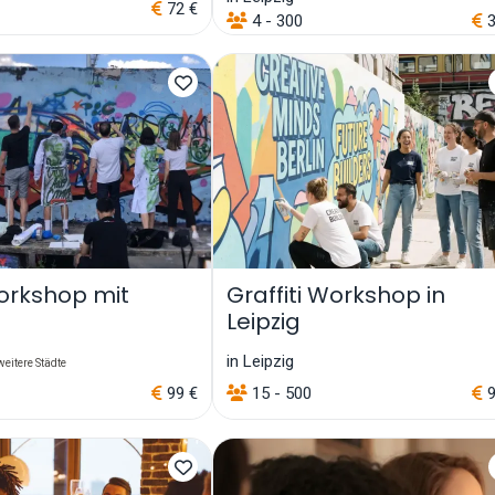
72 €
4 - 300
3
orkshop mit
Graffiti Workshop in
Leipzig
in Leipzig
eitere Städte
99 €
15 - 500
9