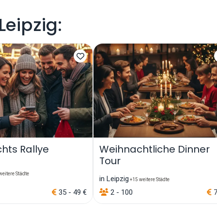
eipzig:
hts Rallye
Weihnachtliche Dinner
Tour
eitere Städte
in Leipzig
+15 weitere Städte
35 - 49 €
2 - 100
7