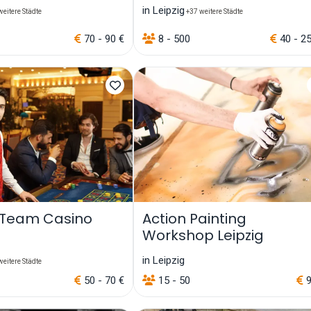
in Leipzig
eitere Städte
+37 weitere Städte
70 - 90 €
8 - 500
40 - 2
 Team Casino
Action Painting
Workshop Leipzig
in Leipzig
eitere Städte
50 - 70 €
15 - 50
9