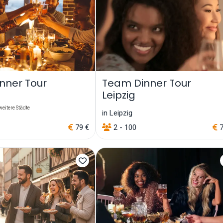
nner Tour
Team Dinner Tour
Leipzig
eitere Städte
in Leipzig
79 €
2 - 100
7