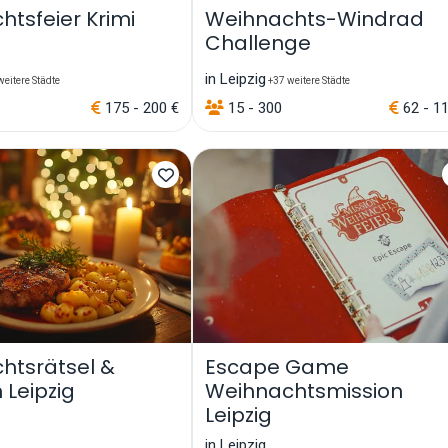
tsfeier Krimi
Weihnachts-Windrad
Challenge
in Leipzig
eitere Städte
+37 weitere Städte
175 - 200 €
15 - 300
62 - 1
htsrätsel &
Escape Game
 Leipzig
Weihnachtsmission
Leipzig
in Leipzig