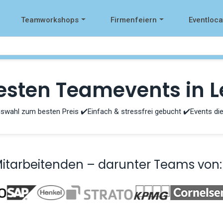
Teamworkshops
Firmenfeiern
Eventloca
esten Teamevents in L
swahl zum besten Preis ✔️Einfach & stressfrei gebucht ✔️Events die
Mitarbeitenden – darunter Teams von: