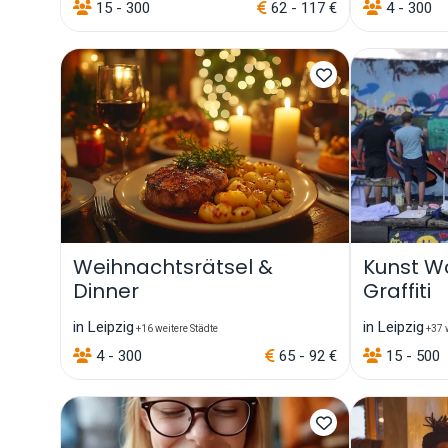
15 - 300
62 - 117 €
4 - 300
Weihnachtsrätsel &
Kunst W
Dinner
Graffiti
in Leipzig
in Leipzig
+16 weitere Städte
+37 w
4 - 300
65 - 92 €
15 - 500