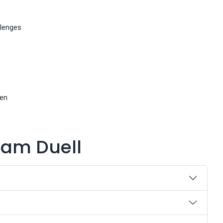
llenges
sen
eam Duell