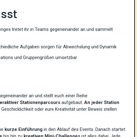
sst
enges tretet ihr in Teams gegeneinander an und sammelt
hiedliche Aufgaben sorgen für Abwechslung und Dynamik
Locations und Gruppengrößen umsetzbar
egeneinander an und stellt euch einer Reihe
teraktiver Stationenparcours
aufgebaut.
An jeder Station
 Geschicklichkeit oder eure Kreativität unter Beweis stellen
ine
kurze Einführung
in den Ablauf des Events. Danach startet
le
bis hin zu
kreativen Mini-Challenges
ist alles dabei. Jede