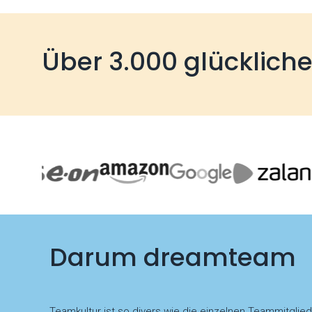
Über 3.000 glücklich
Darum dreamteam
Teamkultur ist so divers wie die einzelnen Teammitglie