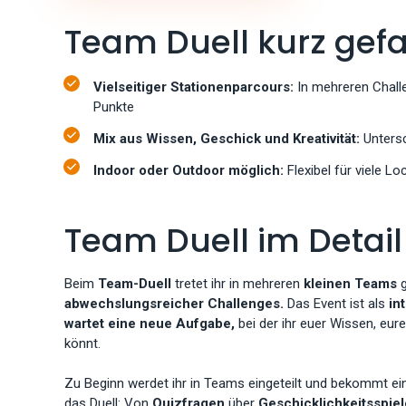
Team Duell kurz gefa
Vielseitiger Stationenparcours:
In mehreren Chall
Punkte
Mix aus Wissen, Geschick und Kreativität:
Untersc
Indoor oder Outdoor möglich:
Flexibel für viele 
Team Duell im Detail
Beim
Team-Duell
tretet ihr in mehreren
kleinen Teams
g
abwechslungsreicher Challenges.
Das Event ist als
in
wartet eine neue Aufgabe,
bei der ihr euer Wissen, eure
könnt.
Zu Beginn werdet ihr in Teams eingeteilt und bekommt e
das Duell: Von
Quizfragen
über
Geschicklichkeitsspie