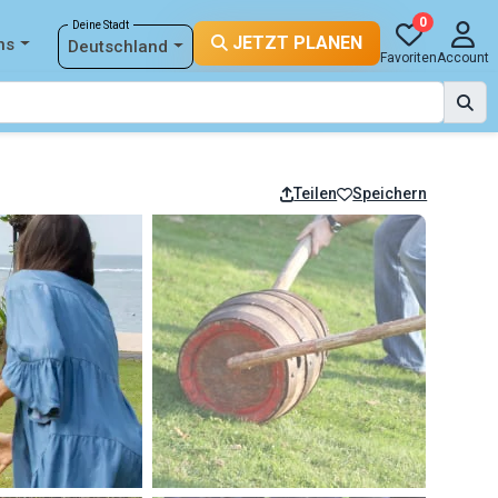
0
Deine Stadt
JETZT PLANEN
ns
Deutschland
Favoriten
Account
Teilen
Speichern