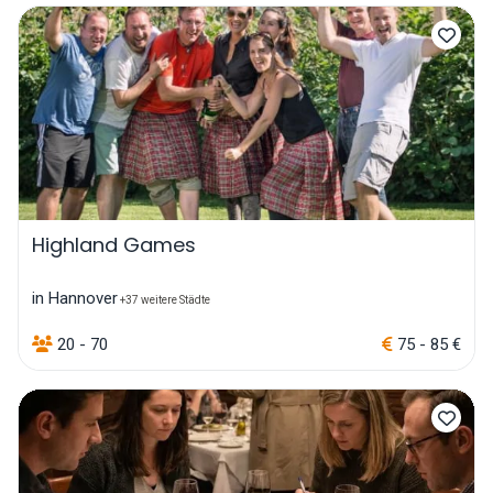
Highland Games
in Hannover
+37 weitere Städte
20 - 70
75 - 85 €