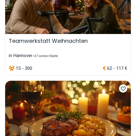
Teamwerkstatt Weihnachten
in Hannover
+37 weitere Städte
15 - 300
62 - 117 €