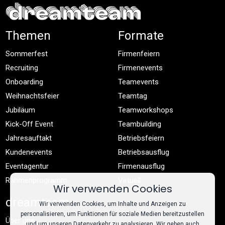
Themen
Formate
Sommerfest
Firmenfeiern
Recruiting
Firmenevents
Onboarding
Teamevents
Weihnachtsfeier
Teamtag
Jubiläum
Teamworkshops
Kick-Off Event
Teambuilding
Jahresauftakt
Betriebsfeiern
Kundenevents
Betriebsausflug
Eventagentur
Firmenausflug
Rahmenprogramm
Virtuell
Wir verwenden Cookies
dreamteam
Wir verwenden Cookies, um Inhalte und Anzeigen zu
personalisieren, um Funktionen für soziale Medien bereitzustellen
Über uns
und um unseren Datenverkehr zu analysieren. Wir geben auch