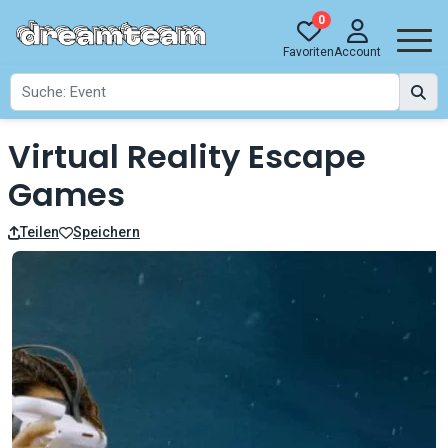
0
Favoriten
Account
Virtual Reality Escape
Games
Teilen
Speichern