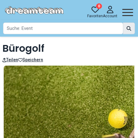
0
Favoriten
Account
Bürogolf
Teilen
Speichern