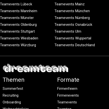
Teamevents Lübeck
Teamevents Mainz
Teamevents Mannheim
Teamevents München
Teamevents Münster
Teamevents Nürnberg
Teamevents Oldenburg
Teamevents Osnabrück
Teamevents Stuttgart
Teamevents Ulm
Teamevents Wiesbaden
Teamevents Wuppertal
Teamevents Würzburg
Teamevents Deutschland
Themen
Formate
Sommerfest
Firmenfeiern
Recruiting
Firmenevents
Onboarding
Teamevents
Weihnachtsfeier
Teamtag