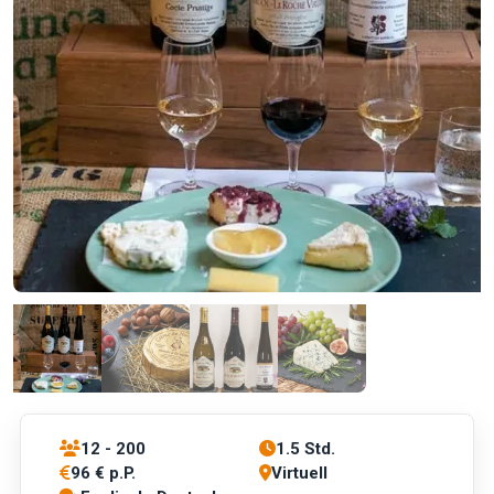
12 - 200
1.5 Std.
96 € p.P.
Virtuell