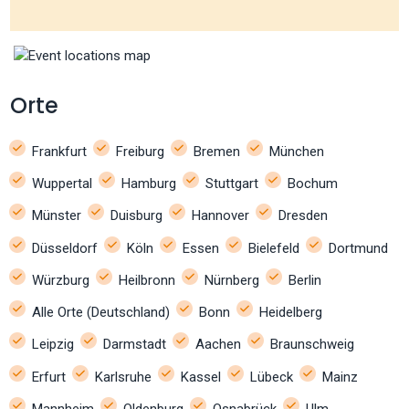
Orte
Frankfurt
Freiburg
Bremen
München
Wuppertal
Hamburg
Stuttgart
Bochum
Münster
Duisburg
Hannover
Dresden
Düsseldorf
Köln
Essen
Bielefeld
Dortmund
Würzburg
Heilbronn
Nürnberg
Berlin
Alle Orte (Deutschland)
Bonn
Heidelberg
Leipzig
Darmstadt
Aachen
Braunschweig
Erfurt
Karlsruhe
Kassel
Lübeck
Mainz
Mannheim
Oldenburg
Osnabrück
Ulm