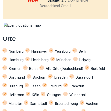
Djouher S. /
E.ON Energie
Deutschland GmbH
Orte
Nürnberg
Hannover
Würzburg
Berlin
Hamburg
Heidelberg
München
Leipzig
Bremen
Bonn
Alle Orte (Deutschland)
Bielefeld
Dortmund
Bochum
Dresden
Düsseldorf
Duisburg
Essen
Freiburg
Frankfurt
Heilbronn
Köln
Stuttgart
Wuppertal
Münster
Darmstadt
Braunschweig
Aachen