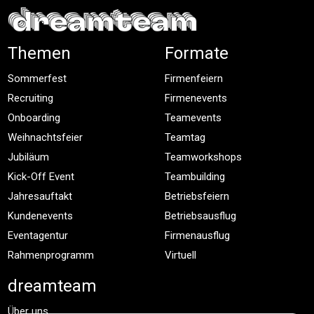
Themen
Formate
Sommerfest
Firmenfeiern
Recruiting
Firmenevents
Onboarding
Teamevents
Weihnachtsfeier
Teamtag
Jubiläum
Teamworkshops
Kick-Off Event
Teambuilding
Jahresauftakt
Betriebsfeiern
Kundenevents
Betriebsausflug
Eventagentur
Firmenausflug
Rahmenprogramm
Virtuell
dreamteam
Über uns