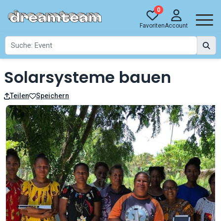
0
Favoriten
Account
Solarsysteme bauen
Teilen
Speichern