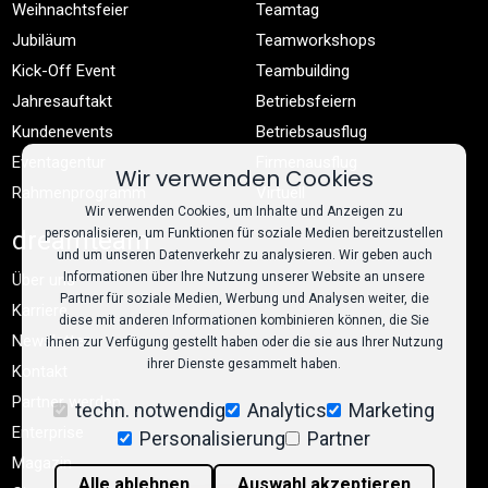
Weihnachtsfeier
Teamtag
Jubiläum
Teamworkshops
Kick-Off Event
Teambuilding
Jahresauftakt
Betriebsfeiern
Kundenevents
Betriebsausflug
Eventagentur
Firmenausflug
Wir verwenden Cookies
Rahmenprogramm
Virtuell
Wir verwenden Cookies, um Inhalte und Anzeigen zu
personalisieren, um Funktionen für soziale Medien bereitzustellen
dreamteam
und um unseren Datenverkehr zu analysieren. Wir geben auch
Informationen über Ihre Nutzung unserer Website an unsere
Über uns
Partner für soziale Medien, Werbung und Analysen weiter, die
Karriere
diese mit anderen Informationen kombinieren können, die Sie
Newsletter
ihnen zur Verfügung gestellt haben oder die sie aus Ihrer Nutzung
ihrer Dienste gesammelt haben.
Kontakt
Partner werden
techn. notwendig
Analytics
Marketing
Enterprise
Personalisierung
Partner
Magazin
Alle ablehnen
Auswahl akzeptieren