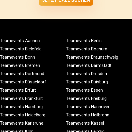
JETZT CALL BUCHEN
Teamevents Aachen
Teamevents Berlin
Teamevents Bielefeld
Teamevents Bochum
Teamevents Bonn
Teamevents Braunschweig
Teamevents Bremen
Teamevents Darmstadt
Teamevents Dortmund
Teamevents Dresden
Teamevents Düsseldorf
Teamevents Duisburg
Teamevents Erfurt
Teamevents Essen
Teamevents Frankfurt
Teamevents Freiburg
Teamevents Hamburg
Teamevents Hannover
Teamevents Heidelberg
Teamevents Heilbronn
Teamevents Karlsruhe
Teamevents Kassel
Teamevents Köln
Teamevents Leipzig