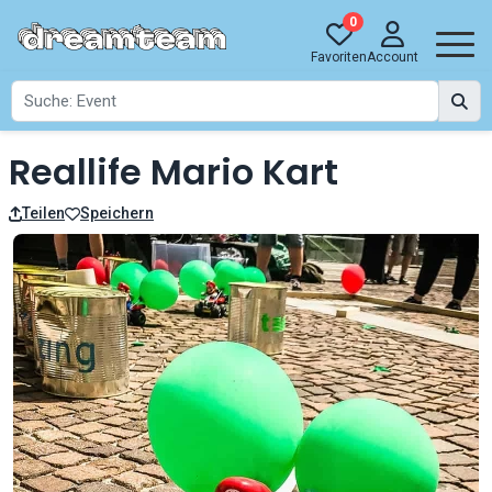
0
Favoriten
Account
Reallife Mario Kart
Teilen
Speichern