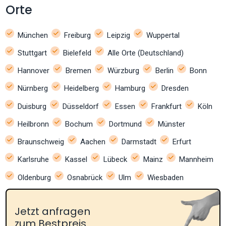
Orte
München
Freiburg
Leipzig
Wuppertal
Stuttgart
Bielefeld
Alle Orte (Deutschland)
Hannover
Bremen
Würzburg
Berlin
Bonn
Nürnberg
Heidelberg
Hamburg
Dresden
Duisburg
Düsseldorf
Essen
Frankfurt
Köln
Heilbronn
Bochum
Dortmund
Münster
Braunschweig
Aachen
Darmstadt
Erfurt
Karlsruhe
Kassel
Lübeck
Mainz
Mannheim
Oldenburg
Osnabrück
Ulm
Wiesbaden
Jetzt anfragen
zum Bestpreis