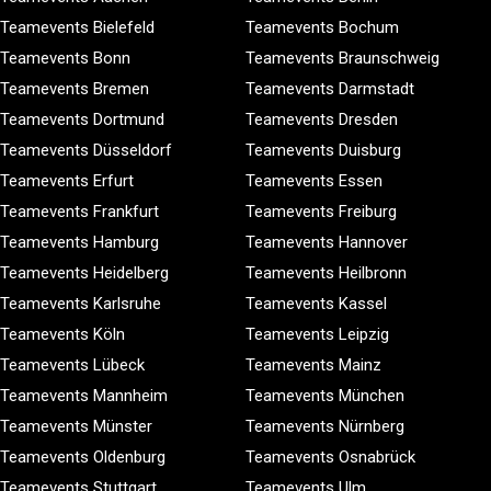
Teamevents Bielefeld
Teamevents Bochum
Teamevents Bonn
Teamevents Braunschweig
Teamevents Bremen
Teamevents Darmstadt
Teamevents Dortmund
Teamevents Dresden
Teamevents Düsseldorf
Teamevents Duisburg
Teamevents Erfurt
Teamevents Essen
Teamevents Frankfurt
Teamevents Freiburg
Teamevents Hamburg
Teamevents Hannover
Teamevents Heidelberg
Teamevents Heilbronn
Teamevents Karlsruhe
Teamevents Kassel
Teamevents Köln
Teamevents Leipzig
Teamevents Lübeck
Teamevents Mainz
Teamevents Mannheim
Teamevents München
Teamevents Münster
Teamevents Nürnberg
Teamevents Oldenburg
Teamevents Osnabrück
Teamevents Stuttgart
Teamevents Ulm