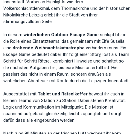
Innenstadt. Vorbei an Highlights wie dem
Völkerschlachtdenkmal, dem Thomaskirche und der historischen
Nikolaikirche Leipzig erlebt ihr die Stadt von ihrer
stimmungsvollsten Seite.
In diesem
winterlichen Outdoor Escape Game
schlüpft ihr in
die Rolle eines Einsatzteams, das gemeinsam mit Elfe Susella
eine
drohende Weihnachtskatastrophe
verhindern muss. Ein
Escape Game bedeutet dabei: Ihr folgt einer Story, löst als Team
Schritt für Schritt Rätsel, kombiniert Hinweise und schaltet so
die nächsten Aufgaben frei, bis eure Mission erfüllt ist. Hier
passiert das nicht in einem Raum, sondern draußen als
winterliches Abenteuer mit Route durch die Leipziger Innenstadt.
Ausgestattet mit
Tablet und Rätselkoffer
bewegt ihr euch in
kleinen Teams von Station zu Station. Dabei stehen Kreativität,
Logik und Kommunikation im Mittelpunkt. Die Mission ist
spannend aufgebaut, gleichzeitig leicht zugänglich und sorgt
dafür, dass alle eingebunden werden.
Nach rund 90 Minuten an der frischen Luft wechselt ihr
vom