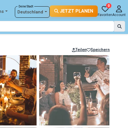
0
Deine Stadt
JETZT PLANEN
ns
Deutschland
Favoriten
Account
Teilen
Speichern