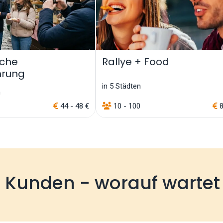
sche
Rallye + Food
hrung
in 5 Städten
n
44 - 48 €
10 - 100
8
e Kunden - worauf wartet