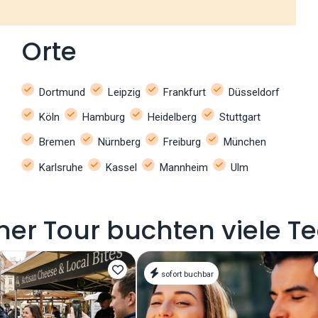
Orte
Dortmund
Leipzig
Frankfurt
Düsseldorf
Köln
Hamburg
Heidelberg
Stuttgart
Bremen
Nürnberg
Freiburg
München
Karlsruhe
Kassel
Mannheim
Ulm
er Tour buchten viele T
sofort buchbar