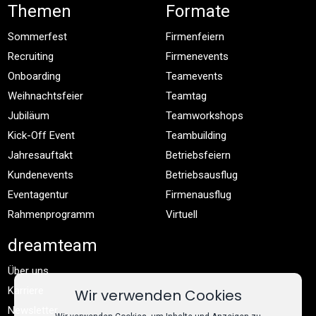
Themen
Formate
Sommerfest
Firmenfeiern
Recruiting
Firmenevents
Onboarding
Teamevents
Weihnachtsfeier
Teamtag
Jubiläum
Teamworkshops
Kick-Off Event
Teambuilding
Jahresauftakt
Betriebsfeiern
Kundenevents
Betriebsausflug
Eventagentur
Firmenausflug
Rahmenprogramm
Virtuell
dreamteam
Über uns
Karriere
Wir verwenden Cookies
Newsletter