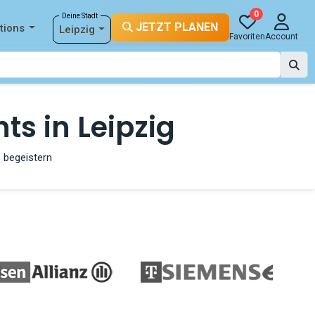
0
Deine Stadt
JETZT PLANEN
tions
Leipzig
Favoriten
Account
ts in Leipzig
 begeistern