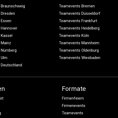
 Braunschweig
Teamevents Bremen
 Dresden
Teamevents Düsseldorf
 Essen
Teamevents Frankfurt
 Hannover
Teamevents Heidelberg
 Kassel
Teamevents Köln
 Mainz
Teamevents Mannheim
 Nürnberg
Teamevents Oldenburg
 Ulm
Teamevents Wiesbaden
 Deutschland
en
Formate
st
Firmenfeiern
Firmenevents
g
Teamevents