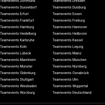
Teamevents Dortmund
Teamevents Dresden
Teamevents Düsseldorf
Teamevents Duisburg
Teamevents Erfurt
Teamevents Essen
Teamevents Frankfurt
Teamevents Freiburg
Teamevents Hamburg
Teamevents Hannover
Teamevents Heidelberg
Teamevents Heilbronn
Teamevents Karlsruhe
Teamevents Kassel
Teamevents Köln
Teamevents Leipzig
Teamevents Lübeck
Teamevents Mainz
Teamevents Mannheim
Teamevents München
Teamevents Münster
Teamevents Nürnberg
Teamevents Oldenburg
Teamevents Osnabrück
Teamevents Stuttgart
Teamevents Ulm
Teamevents Wiesbaden
Teamevents Wuppertal
Teamevents Würzburg
Teamevents Deutschland