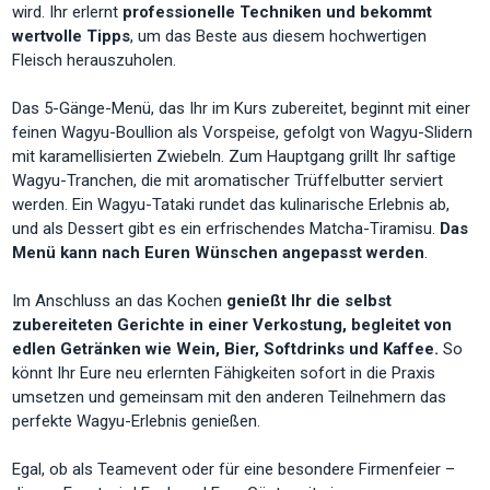
wird. Ihr erlernt
professionelle Techniken und bekommt
wertvolle Tipps
, um das Beste aus diesem hochwertigen
Fleisch herauszuholen.
Das 5-Gänge-Menü, das Ihr im Kurs zubereitet, beginnt mit einer
feinen Wagyu-Boullion als Vorspeise, gefolgt von Wagyu-Slidern
mit karamellisierten Zwiebeln. Zum Hauptgang grillt Ihr saftige
Wagyu-Tranchen, die mit aromatischer Trüffelbutter serviert
werden. Ein Wagyu-Tataki rundet das kulinarische Erlebnis ab,
und als Dessert gibt es ein erfrischendes Matcha-Tiramisu.
Das
Menü kann nach Euren Wünschen angepasst werden
.
Im Anschluss an das Kochen
genießt Ihr die selbst
zubereiteten Gerichte in einer Verkostung, begleitet von
edlen Getränken wie Wein, Bier, Softdrinks und Kaffee.
So
könnt Ihr Eure neu erlernten Fähigkeiten sofort in die Praxis
umsetzen und gemeinsam mit den anderen Teilnehmern das
perfekte Wagyu-Erlebnis genießen.
Egal, ob als Teamevent oder für eine besondere Firmenfeier –