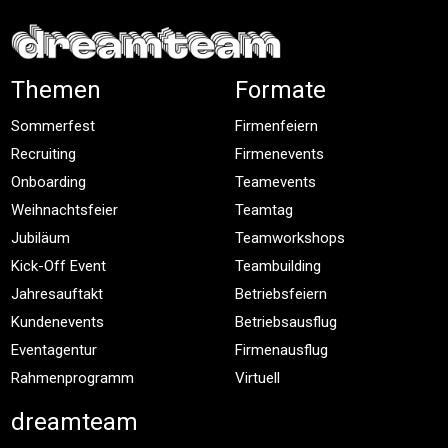
Themen
Formate
Sommerfest
Firmenfeiern
Recruiting
Firmenevents
Onboarding
Teamevents
Weihnachtsfeier
Teamtag
Jubiläum
Teamworkshops
Kick-Off Event
Teambuilding
Jahresauftakt
Betriebsfeiern
Kundenevents
Betriebsausflug
Eventagentur
Firmenausflug
Rahmenprogramm
Virtuell
dreamteam