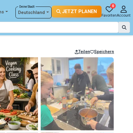
0
Deine Stadt
JETZT PLANEN
ns
Deutschland
Favoriten
Account
Teilen
Speichern