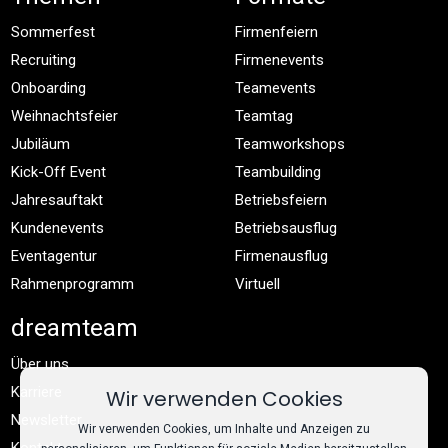
Sommerfest
Firmenfeiern
Recruiting
Firmenevents
Onboarding
Teamevents
Weihnachtsfeier
Teamtag
Jubiläum
Teamworkshops
Kick-Off Event
Teambuilding
Jahresauftakt
Betriebsfeiern
Kundenevents
Betriebsausflug
Eventagentur
Firmenausflug
Rahmenprogramm
Virtuell
dreamteam
Über uns
Karriere
Wir verwenden Cookies
Newsletter
Wir verwenden Cookies, um Inhalte und Anzeigen zu
Kontakt