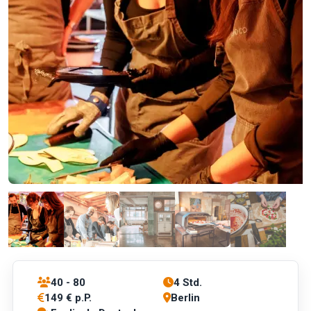
40 - 80
4 Std.
149 € p.P.
Berlin