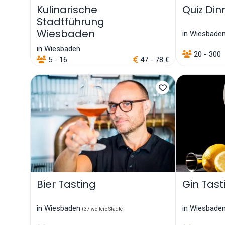
Kulinarische
Quiz Din
Stadtführung
Wiesbaden
in Wiesbade
in Wiesbaden
20 - 300
5 - 16
47 - 78 €
Bier Tasting
Gin Tast
in Wiesbaden
in Wiesbade
+37 weitere Städte