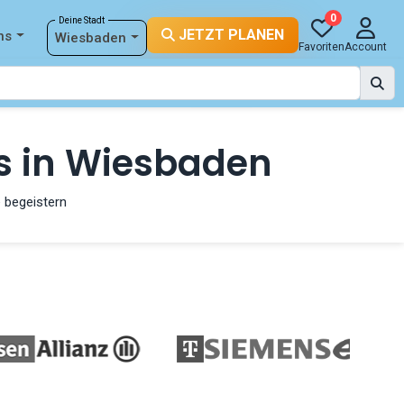
0
Deine Stadt
JETZT PLANEN
ns
Wiesbaden
Favoriten
Account
s in Wiesbaden
 begeistern