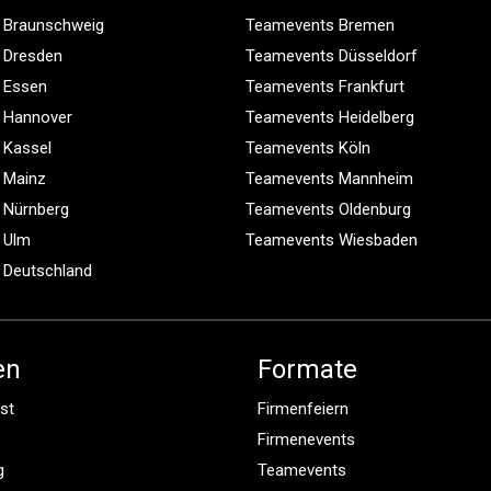
 Braunschweig
Teamevents Bremen
 Dresden
Teamevents Düsseldorf
 Essen
Teamevents Frankfurt
 Hannover
Teamevents Heidelberg
 Kassel
Teamevents Köln
 Mainz
Teamevents Mannheim
 Nürnberg
Teamevents Oldenburg
 Ulm
Teamevents Wiesbaden
 Deutschland
en
Formate
st
Firmenfeiern
Firmenevents
g
Teamevents