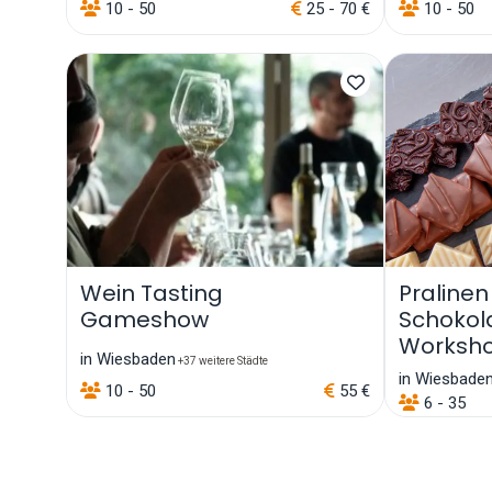
10 - 50
25 - 70 €
10 - 50
Wein Tasting
Pralinen
Gameshow
Schokol
Worksh
in Wiesbaden
+37 weitere Städte
in Wiesbade
10 - 50
55 €
6 - 35