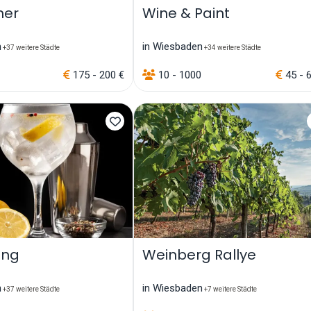
ner
Wine & Paint
n
in Wiesbaden
+37 weitere Städte
+34 weitere Städte
175 - 200 €
10 - 1000
45 - 
ing
Weinberg Rallye
n
in Wiesbaden
+37 weitere Städte
+7 weitere Städte