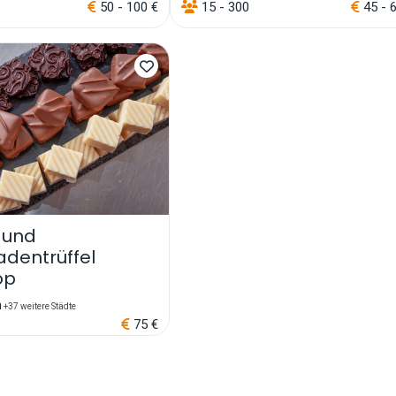
50 - 100 €
15 - 300
45 - 
 und
adentrüffel
op
n
+37 weitere Städte
75 €