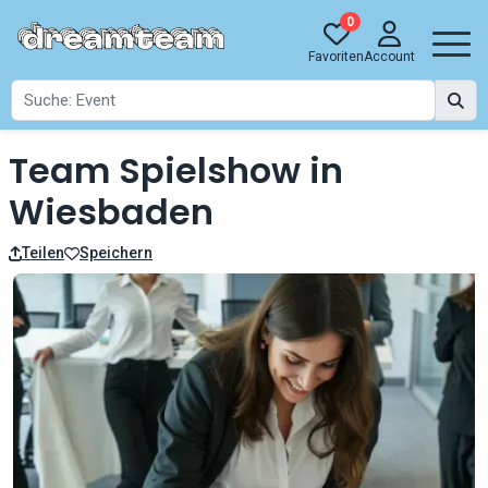
0
Favoriten
Account
Team Spielshow in
Wiesbaden
Teilen
Speichern