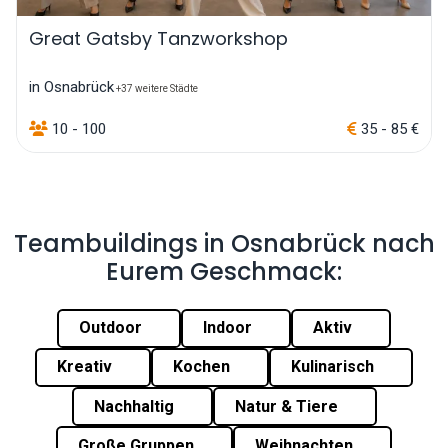
Great Gatsby Tanzworkshop
in Osnabrück
+37 weitere Städte
10 - 100
35 - 85 €
Teambuildings in Osnabrück nach
Eurem Geschmack:
Outdoor
Indoor
Aktiv
Kreativ
Kochen
Kulinarisch
Nachhaltig
Natur & Tiere
Große Gruppen
Weihnachten