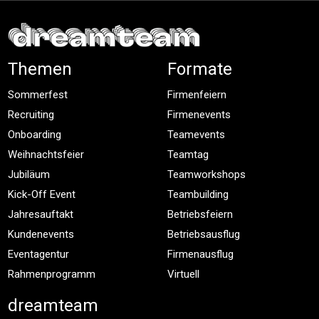
Themen
Formate
Sommerfest
Firmenfeiern
Recruiting
Firmenevents
Onboarding
Teamevents
Weihnachtsfeier
Teamtag
Jubiläum
Teamworkshops
Kick-Off Event
Teambuilding
Jahresauftakt
Betriebsfeiern
Kundenevents
Betriebsausflug
Eventagentur
Firmenausflug
Rahmenprogramm
Virtuell
dreamteam