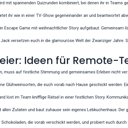
ird mit spannenden Quizrunden kombiniert, bei denen ihr in Teams g
etet ihr wie in einer TV-Show gegeneinander an und beantwortet a
 ein Escape Game mit weihnachtlicher Story aufgebaut. Gemeinsam l
 Jack versetzen euch in die glamouröse Welt der Zwanziger Jahre. S
feier: Ideen für Remote-
ss auf festliche Stimmung und gemeinsames Erleben nicht verzicht
ne Glühweinsorten, die euch vorab nach Hause geschickt werden. Ei
und löst im Team knifflige Rätsel in einer festlichen Story. Kommunik
mit allen Zutaten und baut zuhause sein eigenes Lebkuchenhaus. Der
er Schokoladen, die vorab verschickt werden, und probiert euch durch