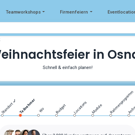
Teamworkshops
Firmenfeiern
Eventlocatio
k
eihnachtsfeier in Os
Schnell & einfach planen!
Rahmenprogramm
Teilnehmer
Locations
Anfr
Standort
Module
Budget
Wo