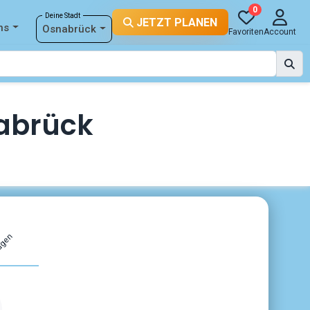
0
Deine Stadt
JETZT PLANEN
ns
Osnabrück
Favoriten
Account
nabrück
agen