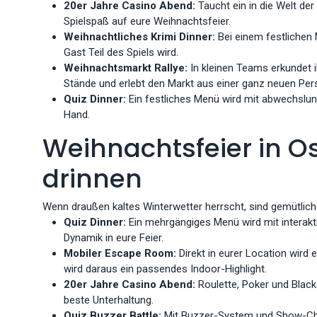
20er Jahre Casino Abend:
Taucht ein in die Welt de
Spielspaß auf eure Weihnachtsfeier.
Weihnachtliches Krimi Dinner:
Bei einem festlichen 
Gast Teil des Spiels wird.
Weihnachtsmarkt Rallye:
In kleinen Teams erkundet 
Stände und erlebt den Markt aus einer ganz neuen Pers
Quiz Dinner:
Ein festliches Menü wird mit abwechslung
Hand.
Weihnachtsfeier in O
drinnen
Wenn draußen kaltes Winterwetter herrscht, sind gemütlich
Quiz Dinner:
Ein mehrgängiges Menü wird mit interakt
Dynamik in eure Feier.
Mobiler Escape Room:
Direkt in eurer Location wird
wird daraus ein passendes Indoor-Highlight.
20er Jahre Casino Abend:
Roulette, Poker und Black
beste Unterhaltung.
Quiz Buzzer Battle:
Mit Buzzer-System und Show-Char