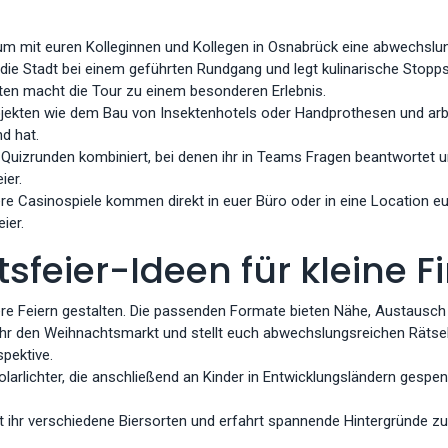
um mit euren Kolleginnen und Kollegen in Osnabrück eine abwechslu
ie Stadt bei einem geführten Rundgang und legt kulinarische Stopps 
n macht die Tour zu einem besonderen Erlebnis.
jekten wie dem Bau von Insektenhotels oder Handprothesen und arb
d hat.
n Quizrunden kombiniert, bei denen ihr in Teams Fragen beantwortet 
ier.
ere Casinospiele kommen direkt in euer Büro oder in eine Location 
ier.
sfeier-Ideen für kleine 
e Feiern gestalten. Die passenden Formate bieten Nähe, Austausch
ihr den Weihnachtsmarkt und stellt euch abwechslungsreichen Rätsel
pektive.
arlichter, die anschließend an Kinder in Entwicklungsländern gespen
et ihr verschiedene Biersorten und erfahrt spannende Hintergründe