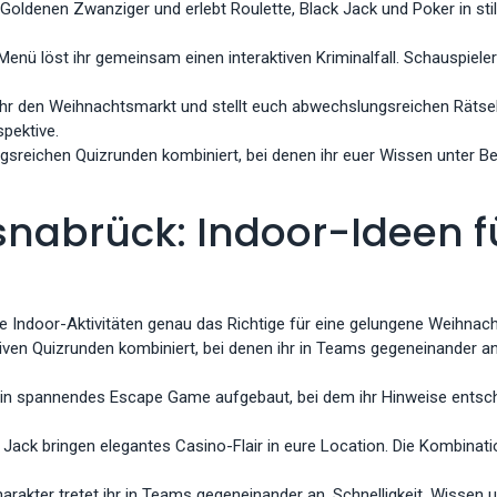
r Goldenen Zwanziger und erlebt Roulette, Black Jack und Poker in st
Menü löst ihr gemeinsam einen interaktiven Kriminalfall. Schauspiele
ihr den Weihnachtsmarkt und stellt euch abwechslungsreichen Rätsel
pektive.
sreichen Quizrunden kombiniert, bei denen ihr euer Wissen unter Be
snabrück: Indoor-Ideen f
e Indoor-Aktivitäten genau das Richtige für eine gelungene Weihnach
iven Quizrunden kombiniert, bei denen ihr in Teams gegeneinander an
 ein spannendes Escape Game aufgebaut, bei dem ihr Hinweise entsch
 Jack bringen elegantes Casino-Flair in eure Location. Die Kombina
akter tretet ihr in Teams gegeneinander an. Schnelligkeit, Wisse