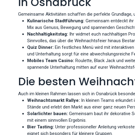
in Osnabrück
Gemeinsame Aktivitäten schaffen die perfekte Grundlage, 
Kulinarische Stadtführung:
Gemeinsam entdeckt ihr d
Mix aus Genuss, Bewegung und spannenden Geschichte
Nachhaltigkeitstag:
Ihr widmet euch nachhaltigen Pro
Sinnvolles, das über die Weihnachtsfeier hinaus Bestan
Quiz Dinner:
Ein festliches Menü wird mit interaktive
und Unterhaltung sorgt für eine abwechslungsreiche Fe
Mobiles Team Casino:
Roulette, Black Jack und weit
spannende Unterhaltung mitten auf eurer Weihnachtsfe
Die besten Weihnacht
Auch im kleinen Rahmen lassen sich in Osnabrück besonder
Weihnachtsmarkt Rallye:
In kleinen Teams erkundet 
Stände und erlebt den Markt aus einer ganz neuen Pers
Solarlichter bauen:
Gemeinsam baut ihr dekorative Sol
mit einem sinnvollen Ergebnis.
Bier Tasting:
Unter professioneller Anleitung verkost
eignet sich besonders für kleinere Gruppen.