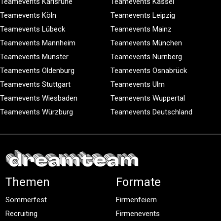
Teamevents Karlsruhe
Teamevents Kassel
Teamevents Köln
Teamevents Leipzig
Teamevents Lübeck
Teamevents Mainz
Teamevents Mannheim
Teamevents München
Teamevents Münster
Teamevents Nürnberg
Teamevents Oldenburg
Teamevents Osnabrück
Teamevents Stuttgart
Teamevents Ulm
Teamevents Wiesbaden
Teamevents Wuppertal
Teamevents Würzburg
Teamevents Deutschland
Themen
Formate
Sommerfest
Firmenfeiern
Recruiting
Firmenevents