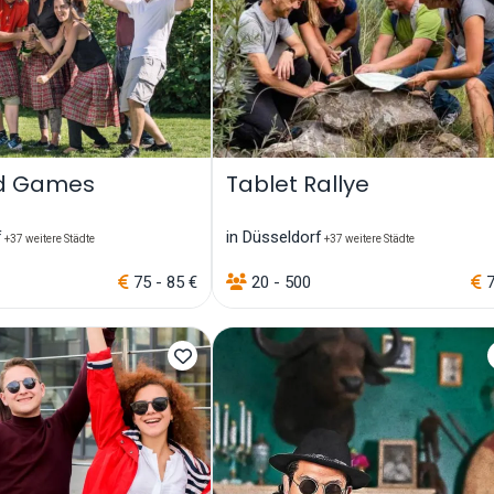
nd Games
Tablet Rallye
f
in Düsseldorf
+37 weitere Städte
+37 weitere Städte
75 - 85 €
20 - 500
7