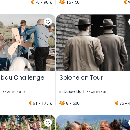
70 - 90 €
15 - 50
9
bau Challenge
Spione on Tour
f
in Düsseldorf
+37 weitere Städte
+37 weitere Städte
61 - 175 €
8 - 500
35 - 