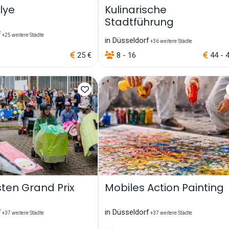
llye
Kulinarische
Stadtführung
f
+25 weitere Städte
in Düsseldorf
+36 weitere Städte
25 €
8 - 16
44 - 
sten Grand Prix
Mobiles Action Painting
f
in Düsseldorf
+37 weitere Städte
+37 weitere Städte