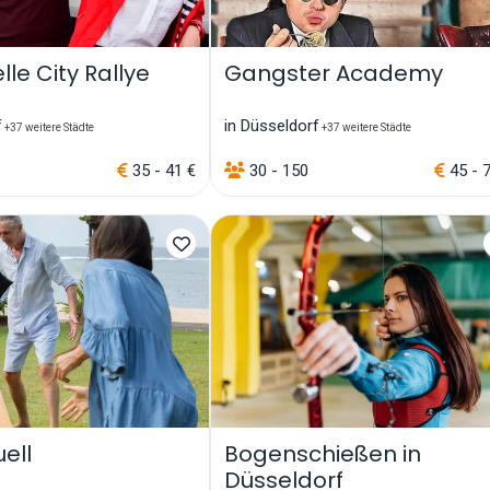
lle City Rallye
Gangster Academy
f
in Düsseldorf
+37 weitere Städte
+37 weitere Städte
35 - 41 €
30 - 150
45 - 
ell
Bogenschießen in
Düsseldorf