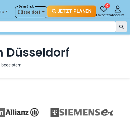
0
Deine Stadt
JETZT PLANEN
ns
Düsseldorf
Favoriten
Account
n Düsseldorf
 begeistern