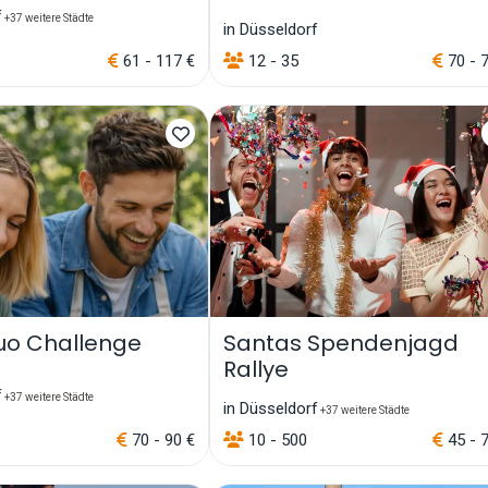
f
+37 weitere Städte
in Düsseldorf
61 - 117 €
12 - 35
70 - 
o Challenge
Santas Spendenjagd
Rallye
f
+37 weitere Städte
in Düsseldorf
+37 weitere Städte
70 - 90 €
10 - 500
45 - 