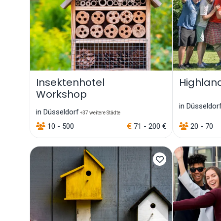
Insektenhotel
Highla
Workshop
in Düsseldor
in Düsseldorf
+37 weitere Städte
10 - 500
71 - 200 €
20 - 70