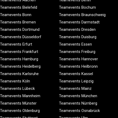
Teamevents Aachen
Teamevents Berlin
Teamevents Bielefeld
Teamevents Bochum
Teamevents Bonn
Teamevents Braunschweig
Teamevents Bremen
Teamevents Darmstadt
Teamevents Dortmund
Teamevents Dresden
Teamevents Düsseldorf
Teamevents Duisburg
Teamevents Erfurt
Teamevents Essen
Teamevents Frankfurt
Teamevents Freiburg
Teamevents Hamburg
Teamevents Hannover
Teamevents Heidelberg
Teamevents Heilbronn
Teamevents Karlsruhe
Teamevents Kassel
Teamevents Köln
Teamevents Leipzig
Teamevents Lübeck
Teamevents Mainz
Teamevents Mannheim
Teamevents München
Teamevents Münster
Teamevents Nürnberg
Teamevents Oldenburg
Teamevents Osnabrück