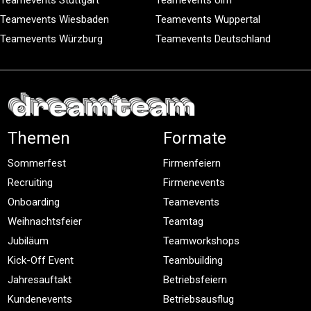
Teamevents Stuttgart
Teamevents Ulm
Teamevents Wiesbaden
Teamevents Wuppertal
Teamevents Würzburg
Teamevents Deutschland
Themen
Formate
Sommerfest
Firmenfeiern
Recruiting
Firmenevents
Onboarding
Teamevents
Weihnachtsfeier
Teamtag
Jubiläum
Teamworkshops
Kick-Off Event
Teambuilding
Jahresauftakt
Betriebsfeiern
Kundenevents
Betriebsausflug