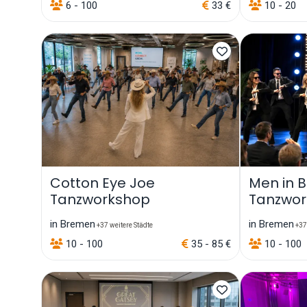
6 - 100
33 €
10 - 20
Cotton Eye Joe
Men in B
Tanzworkshop
Tanzwo
in Bremen
in Bremen
+37 weitere Städte
+37 
10 - 100
35 - 85 €
10 - 100