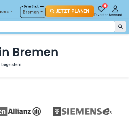
0
Deine Stadt
JETZT PLANEN
tions
Bremen
Favoriten
Account
 in Bremen
 begeistern