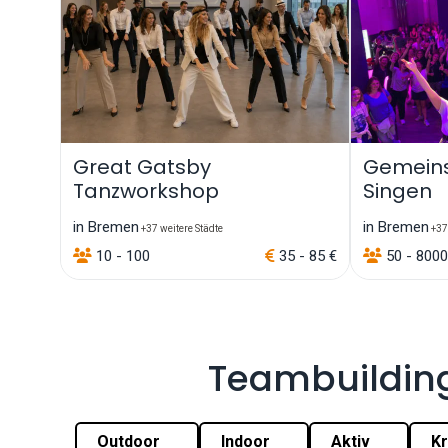
Great Gatsby
Gemeins
Tanzworkshop
Singen
in Bremen
in Bremen
+37 weitere Städte
+37 
10 - 100
35 - 85 €
50 - 8000
Teambuildin
Outdoor
Indoor
Aktiv
Kr