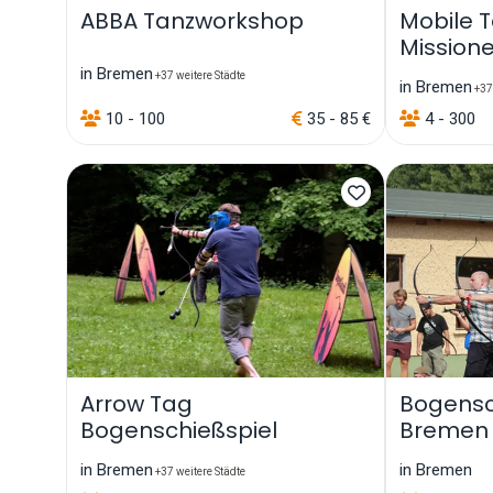
ABBA Tanzworkshop
Mobile 
Mission
in Bremen
+37 weitere Städte
in Bremen
+37 
10 - 100
35 - 85 €
4 - 300
Arrow Tag
Bogensc
Bogenschießspiel
Bremen
in Bremen
in Bremen
+37 weitere Städte