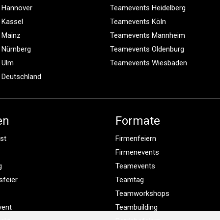
 Hannover
Teamevents Heidelberg
 Kassel
Teamevents Köln
 Mainz
Teamevents Mannheim
 Nürnberg
Teamevents Oldenburg
 Ulm
Teamevents Wiesbaden
 Deutschland
en
Formate
st
Firmenfeiern
Firmenevents
g
Teamevents
sfeier
Teamtag
Teamworkshops
vent
Teambuilding