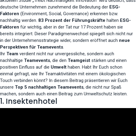
aktuellen Studie „Treibt Nachhaltigkeit Innovation“ wird deutlich, dass
deutsche Unternehmen zunehmend die Bedeutung der
ESG-
Faktoren
(Environment, Social, Governance) erkennen bzw.
nachhaltig werden.
83 Prozent der Führungskräfte
halten
ESG-
Faktoren
für wichtig, aber in der Tat nur 17 Prozent haben sie
bereits integriert. Dieser Paradigmenwechsel spiegelt sich nicht nur
in der Unternehmensstrategie wider, sondern eröffnet auch
neue
Perspektiven für Teamevents
.
Ihr
Team
verdient nicht nur unvergessliche, sondern auch
nachhaltige
Teamevents
, die den
Teamgeist
stärken und einen
positiven Einfluss auf die
Umwelt
haben. Habt Ihr Euch schon
einmal gefragt, wie Ihr Teamaktivitäten mit einem ökologischen
Touch verbinden könnt? In diesem Beitrag präsentieren wir Euch
unsere
Top 5 nachhaltigen Teamevents
, die nicht nur Spaß
machen, sondern auch einen Beitrag zum Umweltschutz leisten.
1. Insektenhotel