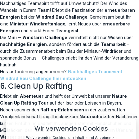
Nachhaltiges Teamspirit trifft auf Umweltschutz! Der Wind des
Wandels in Eurem
Team
! Erlebt die Faszination der
erneuerbaren
Energien
bei der
Windrad Bau Challenge
. Gemeinsam baut Ihr
eine
Miniatur-Windkraftanlage
, lernt Neues über
erneuerbare
Energien
und stärkt Euren
Teamgeist
.
Die
Mini – Windfarm Challenge
vermittelt nicht nur Wissen über
nachhaltige Energien
, sondern fördert auch die
Teamarbeit
–
durch die Zusammenarbeit beim Bau der Miniatur-Windräder und
spannende Bonus – Challenges erlebt Ihr den Wind der Veränderung
hautnah.
Herausforderung angenommen?
Nachhaltiges Teamevent
Windrad Bau Challenge hier entdecken
6. Clean Up Rafting
Erlebt ein
Abenteuer
und helft der Umwelt bei unserer
Nature
Clean Up Rafting Tour
auf der Isar oder Loisach in Bayern.
Neben spannenden
Rafting-Erlebnissen
in der zauberhaften
Voralpenlandschaft tragt Ihr aktiv zum
Naturschutz
bei. Nach einer
kurzen Einführung paddelt Ihr, ausgerüstet mit Handschuhen und
Wir verwenden Cookies
Müllsäcken, den Fluss entlang und
sammelt Abfälle
, um Ufer und
Wasser sauber
zu
halten
.
Wir verwenden Cookies, um Inhalte und Anzeigen zu