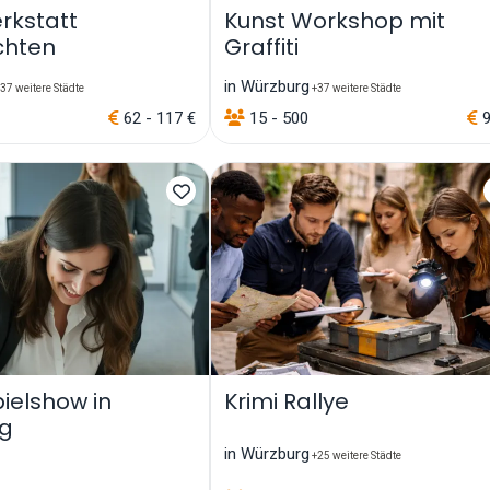
kstatt
Kunst Workshop mit
chten
Graffiti
in Würzburg
37 weitere Städte
+37 weitere Städte
62 - 117 €
15 - 500
9
ielshow in
Krimi Rallye
g
in Würzburg
+25 weitere Städte