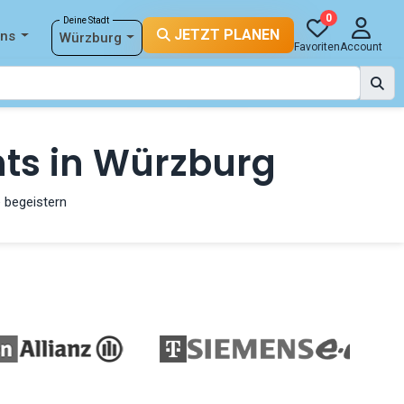
0
Deine Stadt
JETZT PLANEN
ons
Würzburg
Favoriten
Account
ts in Würzburg
 begeistern