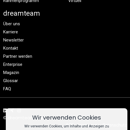
Rahmenprogramm
Virtuell
dreamteam
Über uns
Karriere
Newsletter
Kontakt
Partner werden
Enterprise
Magazin
Glossar
FAQ
Wir verwenden Cookies
© dreamteam 2026
AGB
Impressum
Datenschutz
Wir verwenden Cookies, um Inhalte und Anzeigen zu