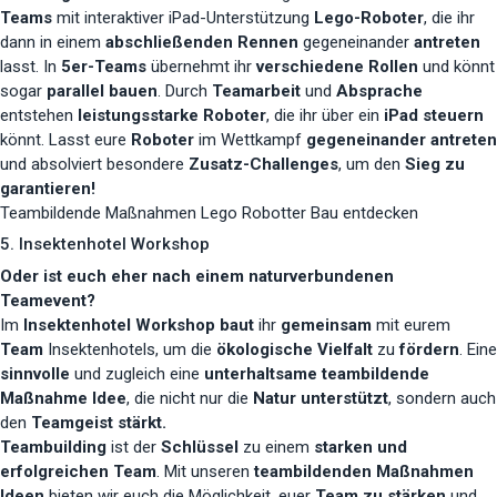
Teams
mit interaktiver iPad-Unterstützung
Lego-Roboter
, die ihr
dann in einem
abschließenden Rennen
gegeneinander
antreten
lasst. In
5er-Teams
übernehmt ihr
verschiedene Rollen
und könnt
sogar
parallel bauen
. Durch
Teamarbeit
und
Absprache
entstehen
leistungsstarke Roboter
, die ihr über ein
iPad steuern
könnt. Lasst eure
Roboter
im Wettkampf
gegeneinander antreten
und absolviert besondere
Zusatz-Challenges
, um den
Sieg zu
garantieren!
Teambildende Maßnahmen Lego Robotter Bau entdecken
5. Insektenhotel Workshop
Oder ist euch eher nach einem naturverbundenen
Teamevent?
Im
Insektenhotel Workshop
baut
ihr
gemeinsam
mit eurem
Team
Insektenhotels, um die
ökologische Vielfalt
zu
fördern
. Eine
sinnvolle
und zugleich eine
unterhaltsame teambildende
Maßnahme Idee
, die nicht nur die
Natur unterstützt
, sondern auch
den
Teamgeist stärkt.
Teambuilding
ist der
Schlüssel
zu einem
starken und
erfolgreichen Team
. Mit unseren
teambildenden Maßnahmen
Ideen
bieten wir euch die Möglichkeit, euer
Team zu stärken
und