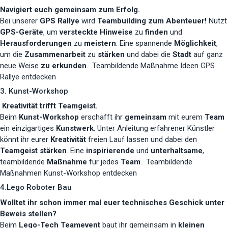
Navigiert euch gemeinsam zum Erfolg.
Bei unserer
GPS Rallye
wird
Teambuilding zum Abenteuer!
Nutzt
GPS-Geräte
, um
versteckte Hinweise
zu
finden
und
Herausforderungen
zu
meistern
. Eine spannende
Möglichkeit
,
um die
Zusammenarbeit
zu
stärken
und dabei die
Stadt
auf ganz
neue Weise
zu erkunden
.
Teambildende Maßnahme Ideen GPS
Rallye entdecken
3. Kunst-Workshop
Kreativität trifft Teamgeist.
Beim
Kunst-Workshop
erschafft ihr
gemeinsam
mit eurem
Team
ein einzigartiges
Kunstwerk
. Unter Anleitung erfahrener Künstler
könnt ihr eurer
Kreativität
freien Lauf lassen
und dabei den
Teamgeist stärken
. Eine
inspirierende
und
unterhaltsame
,
teambildende
Maßnahme
für jedes
Team
.
Teambildende
Maßnahmen Kunst-Workshop entdecken
4.Lego Roboter Bau
Wolltet ihr schon immer mal euer technisches Geschick unter
Beweis stellen?
Beim
Lego-Tech Teamevent
baut ihr gemeinsam in
kleinen