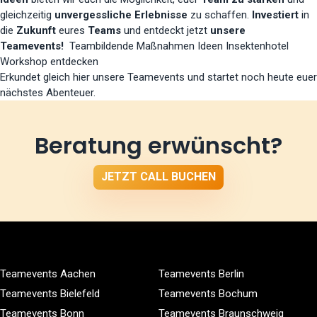
gleichzeitig
unvergessliche Erlebnisse
zu schaffen.
Investiert
in
die
Zukunft
eures
Teams
und entdeckt jetzt
unsere
Teamevents!
Teambildende Maßnahmen Ideen Insektenhotel
Workshop entdecken
Erkundet gleich hier unsere Teamevents und startet noch heute euer
nächstes Abenteuer.
Beratung erwünscht?
JETZT CALL BUCHEN
Teamevents Aachen
Teamevents Berlin
Teamevents Bielefeld
Teamevents Bochum
Teamevents Bonn
Teamevents Braunschweig