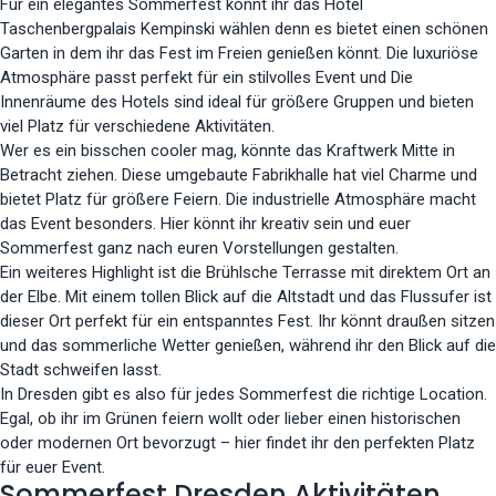
Für ein elegantes Sommerfest könnt ihr das Hotel
Taschenbergpalais Kempinski wählen denn es bietet einen schönen
Garten in dem ihr das Fest im Freien genießen könnt. Die luxuriöse
Atmosphäre passt perfekt für ein stilvolles Event und Die
Innenräume des Hotels sind ideal für größere Gruppen und bieten
viel Platz für verschiedene Aktivitäten.
Wer es ein bisschen cooler mag, könnte das Kraftwerk Mitte in
Betracht ziehen. Diese umgebaute Fabrikhalle hat viel Charme und
bietet Platz für größere Feiern. Die industrielle Atmosphäre macht
das Event besonders. Hier könnt ihr kreativ sein und euer
Sommerfest ganz nach euren Vorstellungen gestalten.
Ein weiteres Highlight ist die Brühlsche Terrasse mit direktem Ort an
der Elbe. Mit einem tollen Blick auf die Altstadt und das Flussufer ist
dieser Ort perfekt für ein entspanntes Fest. Ihr könnt draußen sitzen
und das sommerliche Wetter genießen, während ihr den Blick auf die
Stadt schweifen lasst.
In Dresden gibt es also für jedes Sommerfest die richtige Location.
Egal, ob ihr im Grünen feiern wollt oder lieber einen historischen
oder modernen Ort bevorzugt – hier findet ihr den perfekten Platz
für euer Event.
Sommerfest Dresden Aktivitäten