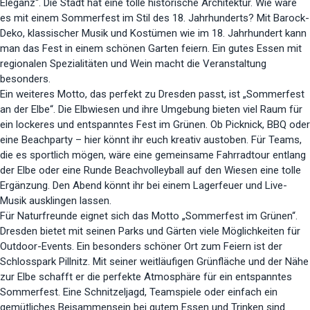
Eleganz“. Die Stadt hat eine tolle historische Architektur. Wie wäre
es mit einem Sommerfest im Stil des 18. Jahrhunderts? Mit Barock-
Deko, klassischer Musik und Kostümen wie im 18. Jahrhundert kann
man das Fest in einem schönen Garten feiern. Ein gutes Essen mit
regionalen Spezialitäten und Wein macht die Veranstaltung
besonders.
Ein weiteres Motto, das perfekt zu Dresden passt, ist „Sommerfest
an der Elbe“. Die Elbwiesen und ihre Umgebung bieten viel Raum für
ein lockeres und entspanntes Fest im Grünen. Ob Picknick, BBQ oder
eine Beachparty – hier könnt ihr euch kreativ austoben. Für Teams,
die es sportlich mögen, wäre eine gemeinsame Fahrradtour entlang
der Elbe oder eine Runde Beachvolleyball auf den Wiesen eine tolle
Ergänzung. Den Abend könnt ihr bei einem Lagerfeuer und Live-
Musik ausklingen lassen.
Für Naturfreunde eignet sich das Motto „Sommerfest im Grünen“.
Dresden bietet mit seinen Parks und Gärten viele Möglichkeiten für
Outdoor-Events. Ein besonders schöner Ort zum Feiern ist der
Schlosspark Pillnitz. Mit seiner weitläufigen Grünfläche und der Nähe
zur Elbe schafft er die perfekte Atmosphäre für ein entspanntes
Sommerfest. Eine Schnitzeljagd, Teamspiele oder einfach ein
gemütliches Beisammensein bei gutem Essen und Trinken sind