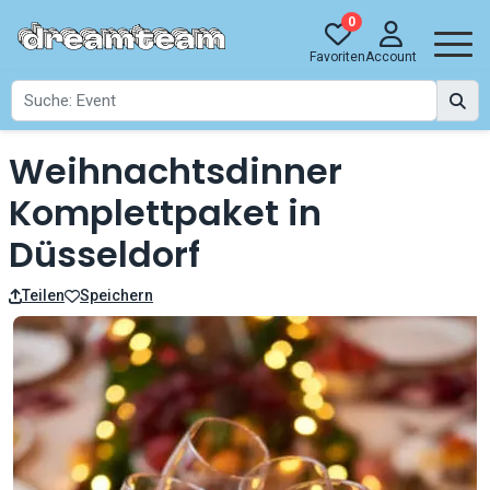
0
Favoriten
Account
Weihnachtsdinner
Komplettpaket in
Düsseldorf
Teilen
Speichern