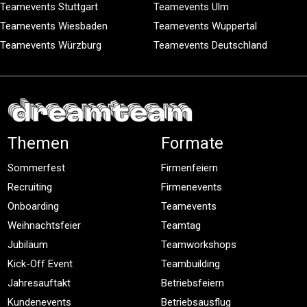
Teamevents Stuttgart
Teamevents Ulm
Teamevents Wiesbaden
Teamevents Wuppertal
Teamevents Würzburg
Teamevents Deutschland
Themen
Formate
Sommerfest
Firmenfeiern
Recruiting
Firmenevents
Onboarding
Teamevents
Weihnachtsfeier
Teamtag
Jubiläum
Teamworkshops
Kick-Off Event
Teambuilding
Jahresauftakt
Betriebsfeiern
Kundenevents
Betriebsausflug