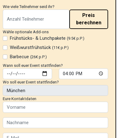
Wie viele Teilnehmer seid ihr?
Preis
berechnen
Wähle optionale Add-ons
Frühstücks- & Lunchpakete
(9.5€ p.P.)
Weißwurstfrühstück
(11€ p.P.)
Barbecue
(26€ p.P.)
Wann soll euer Event stattfinden?
Wo soll euer Event stattfinden?
Eure Kontaktdaten