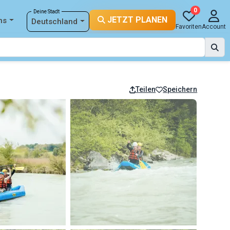
0
Deine Stadt
JETZT PLANEN
ns
Deutschland
Favoriten
Account
Teilen
Speichern