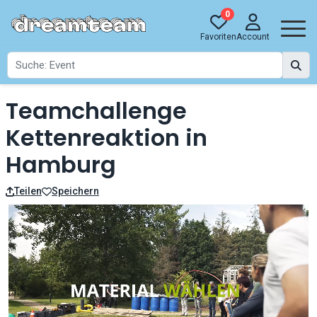
0
Favoriten
Account
Teamchallenge
Kettenreaktion in
Hamburg
Teilen
Speichern