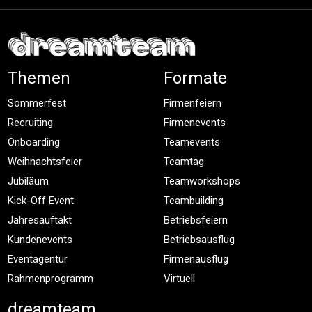
Themen
Formate
Sommerfest
Firmenfeiern
Recruiting
Firmenevents
Onboarding
Teamevents
Weihnachtsfeier
Teamtag
Jubiläum
Teamworkshops
Kick-Off Event
Teambuilding
Jahresauftakt
Betriebsfeiern
Kundenevents
Betriebsausflug
Eventagentur
Firmenausflug
Rahmenprogramm
Virtuell
dreamteam