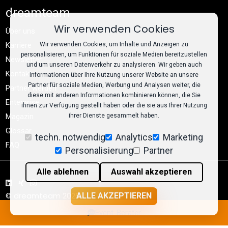
dreamteam
Wir verwenden Cookies
Über uns
Wir verwenden Cookies, um Inhalte und Anzeigen zu
Karriere
personalisieren, um Funktionen für soziale Medien bereitzustellen
Newsletter
und um unseren Datenverkehr zu analysieren. Wir geben auch
Kontakt
Informationen über Ihre Nutzung unserer Website an unsere
Partner für soziale Medien, Werbung und Analysen weiter, die
Partner werden
diese mit anderen Informationen kombinieren können, die Sie
Enterprise
ihnen zur Verfügung gestellt haben oder die sie aus Ihrer Nutzung
ihrer Dienste gesammelt haben.
Magazin
Glossar
techn. notwendig
Analytics
Marketing
FAQ
Personalisierung
Partner
Alle ablehnen
Auswahl akzeptieren
© dreamteam 2026
ALLE AKZEPTIEREN
AGB
Impressum
Datenschutz
Event-Berater
Cookie-Einstellungen
llms.txt