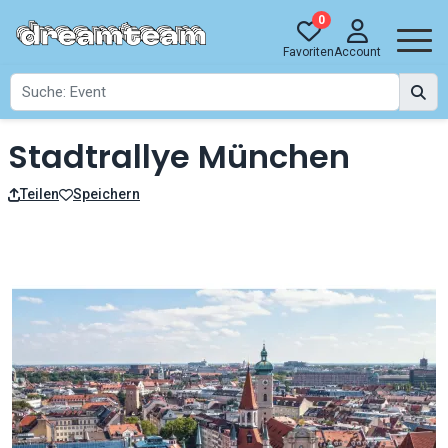
0
Favoriten
Account
Stadtrallye München
Teilen
Speichern