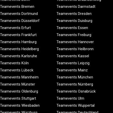
Teamevents Bremen
Teamevents Darmstadt
Teamevents Dortmund
Teamevents Dresden
Teamevents Düsseldorf
Teamevents Duisburg
Teamevents Erfurt
Teamevents Essen
Teamevents Frankfurt
Teamevents Freiburg
Teamevents Hamburg
Teamevents Hannover
Teamevents Heidelberg
Teamevents Heilbronn
Teamevents Karlsruhe
Teamevents Kassel
Teamevents Köln
Teamevents Leipzig
Teamevents Lübeck
Teamevents Mainz
Teamevents Mannheim
Teamevents München
Teamevents Münster
Teamevents Nürnberg
Teamevents Oldenburg
Teamevents Osnabrück
Teamevents Stuttgart
Teamevents Ulm
Teamevents Wiesbaden
Teamevents Wuppertal
Teamevents Würzburg
Teamevents Deutschland