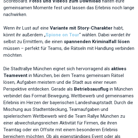
Scoreboard.
Fotos und Videos zum Download
halten eure
gemeinsamen Momente fest und lassen das Erlebnis noch lange
nachwirken.
Wenn ihr Lust auf eine
Variante mit Story-Charakter
habt,
könnt ihr außerdem „
Spione on Tour
“ wählen. Dabei werdet ihr
selbst zu Ermittlern, die einen
spannenden Kriminalfall lösen
müssen – perfekt für Teams, die Rätseln mit Handlung verbinden
möchten.
Die Stadtrallye München eignet sich hervorragend als
aktives
Teamevent
in München, bei dem Teams gemeinsam Rätsel
lösen, Aufgaben meistern und die Stadt aus einer neuen
Perspektive entdecken. Gerade als
Betriebsausflug
in München
verbindet das Format Bewegung, Wettbewerb und gemeinsames
Erlebnis im Herzen der bayerischen Landeshauptstadt. Durch die
Mischung aus Stadtentdeckung, Teamaufgaben und
spielerischem Wettbewerb wird die Team Rallye München zu
einer abwechslungsreichen Aktivität für Firmen, die ihren
Teamtag oder ein Offsite mit einem besonderen Erlebnis
bereichern möchten. Ob als eigenständiges Event oder als