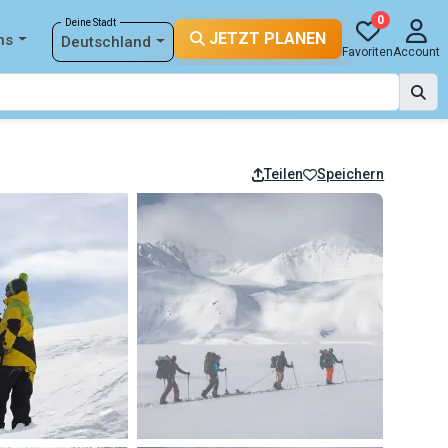
0
Deine Stadt
JETZT PLANEN
ns
Deutschland
Favoriten
Account
Teilen
Speichern