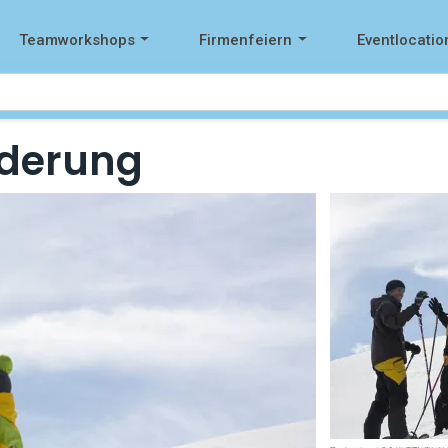
Teamworkshops
Firmenfeiern
Eventlocatio
derung