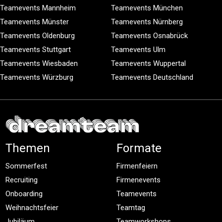
Teamevents Mannheim
Teamevents München
Teamevents Münster
Teamevents Nürnberg
Teamevents Oldenburg
Teamevents Osnabrück
Teamevents Stuttgart
Teamevents Ulm
Teamevents Wiesbaden
Teamevents Wuppertal
Teamevents Würzburg
Teamevents Deutschland
Themen
Formate
Sommerfest
Firmenfeiern
Recruiting
Firmenevents
Onboarding
Teamevents
Weihnachtsfeier
Teamtag
Jubiläum
Teamworkshops