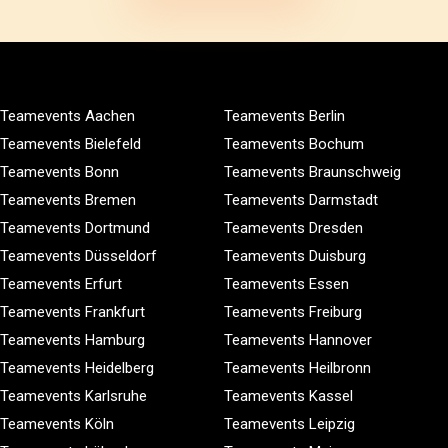
Teamevents Aachen
Teamevents Berlin
Teamevents Bielefeld
Teamevents Bochum
Teamevents Bonn
Teamevents Braunschweig
Teamevents Bremen
Teamevents Darmstadt
Teamevents Dortmund
Teamevents Dresden
Teamevents Düsseldorf
Teamevents Duisburg
Teamevents Erfurt
Teamevents Essen
Teamevents Frankfurt
Teamevents Freiburg
Teamevents Hamburg
Teamevents Hannover
Teamevents Heidelberg
Teamevents Heilbronn
Teamevents Karlsruhe
Teamevents Kassel
Teamevents Köln
Teamevents Leipzig