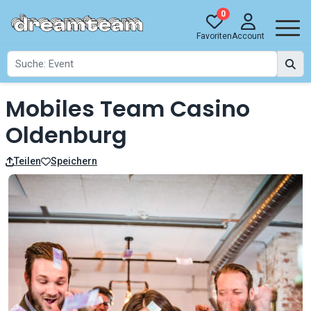
0
Favoriten
Account
Mobiles Team Casino
Oldenburg
Teilen
Speichern