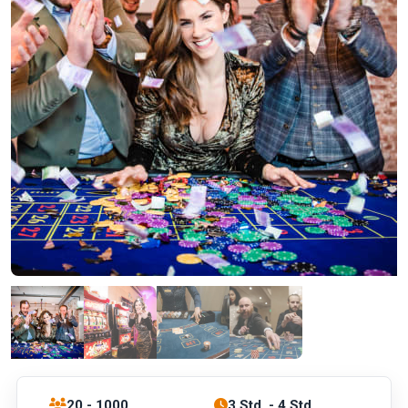
20 - 1000
3 Std. - 4 Std.