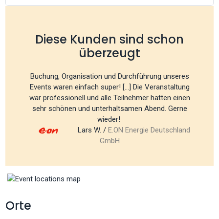
Diese Kunden sind schon
überzeugt
Buchung, Organisation und Durchführung unseres
Events waren einfach super! [...] Die Veranstaltung
war professionell und alle Teilnehmer hatten einen
sehr schönen und unterhaltsamen Abend. Gerne
wieder!
Lars W. /
E.ON Energie Deutschland
GmbH
Orte