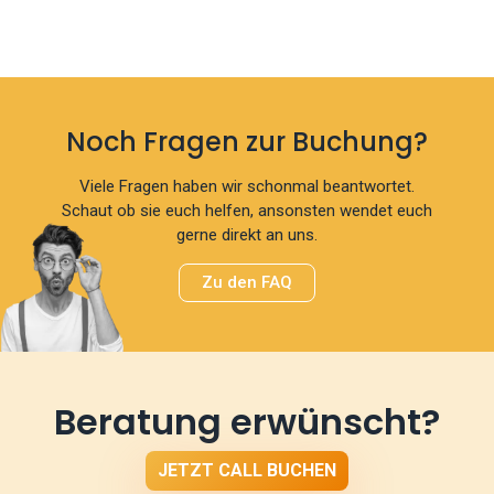
Noch Fragen zur Buchung?
Viele Fragen haben wir schonmal beantwortet.
Schaut ob sie euch helfen, ansonsten wendet euch
gerne direkt an uns.
Zu den FAQ
Beratung erwünscht?
JETZT CALL BUCHEN