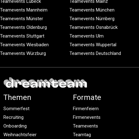
Teamevents Lübeck
Teamevents Mainz
Teamevents Mannheim
Teamevents München
Teamevents Münster
Teamevents Nürnberg
Teamevents Oldenburg
Teamevents Osnabrück
Teamevents Stuttgart
Teamevents Ulm
Teamevents Wiesbaden
Teamevents Wuppertal
Teamevents Würzburg
Teamevents Deutschland
Themen
Formate
Sommerfest
Firmenfeiern
Recruiting
Firmenevents
Onboarding
Teamevents
Weihnachtsfeier
Teamtag