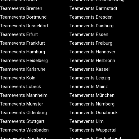
Teamevents Bremen
Teamevents Darmstadt
Teamevents Dortmund
Teamevents Dresden
Teamevents Düsseldorf
Teamevents Duisburg
Teamevents Erfurt
Teamevents Essen
Teamevents Frankfurt
Teamevents Freiburg
Teamevents Hamburg
Teamevents Hannover
Teamevents Heidelberg
Teamevents Heilbronn
Teamevents Karlsruhe
Teamevents Kassel
Teamevents Köln
Teamevents Leipzig
Teamevents Lübeck
Teamevents Mainz
Teamevents Mannheim
Teamevents München
Teamevents Münster
Teamevents Nürnberg
Teamevents Oldenburg
Teamevents Osnabrück
Teamevents Stuttgart
Teamevents Ulm
Teamevents Wiesbaden
Teamevents Wuppertal
Teamevents Würzburg
Teamevents Deutschland