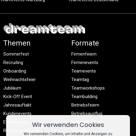
Themen
Formate
Sommerfest
Firmenfeiern
Recruiting
Firmenevents
Onboarding
Teamevents
Weihnachtsfeier
Teamtag
Jubiläum
Teamworkshops
Kick-Off Event
Teambuilding
Jahresauftakt
Betriebsfeiern
Kundenevents
Betriebsausflug
Eventagentur
Firmenausflug
Wir verwenden Cookies
Rahmenprogramm
Virtuell
Wir verwenden Cookies, um Inhalte und Anzeigen zu