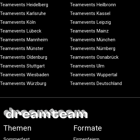
Teamevents Heidelberg
Teamevents Heilbronn
Teamevents Karlsruhe
Teamevents Kassel
Teamevents Köln
Teamevents Leipzig
Teamevents Lübeck
Teamevents Mainz
Teamevents Mannheim
Teamevents München
Teamevents Münster
Teamevents Nürnberg
Teamevents Oldenburg
Teamevents Osnabrück
Teamevents Stuttgart
Teamevents Ulm
Teamevents Wiesbaden
Teamevents Wuppertal
Teamevents Würzburg
Teamevents Deutschland
Themen
Formate
Sommerfest
Firmenfeiern