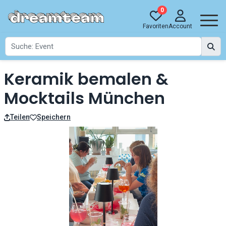
0
Favoriten
Account
Keramik bemalen &
Mocktails München
Teilen
Speichern