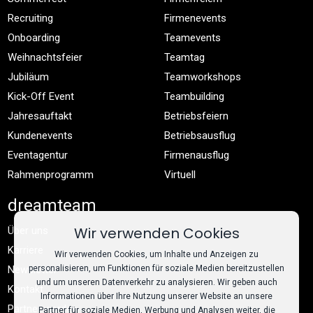
Recruiting
Firmenevents
Onboarding
Teamevents
Weihnachtsfeier
Teamtag
Jubiläum
Teamworkshops
Kick-Off Event
Teambuilding
Jahresauftakt
Betriebsfeiern
Kundenevents
Betriebsausflug
Eventagentur
Firmenausflug
Rahmenprogramm
Virtuell
dreamteam
Wir verwenden Cookies
Über uns
Karriere
Wir verwenden Cookies, um Inhalte und Anzeigen zu
personalisieren, um Funktionen für soziale Medien bereitzustellen
Newsletter
und um unseren Datenverkehr zu analysieren. Wir geben auch
Kontakt
Informationen über Ihre Nutzung unserer Website an unsere
Partner werden
Partner für soziale Medien, Werbung und Analysen weiter, die