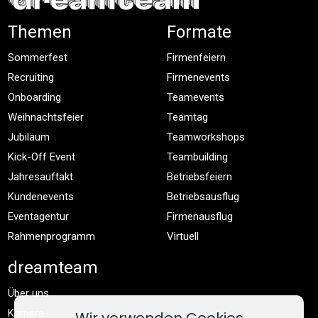
Themen
Formate
Sommerfest
Firmenfeiern
Recruiting
Firmenevents
Onboarding
Teamevents
Weihnachtsfeier
Teamtag
Jubiläum
Teamworkshops
Kick-Off Event
Teambuilding
Jahresauftakt
Betriebsfeiern
Kundenevents
Betriebsausflug
Eventagentur
Firmenausflug
Rahmenprogramm
Virtuell
dreamteam
Über uns
Karriere