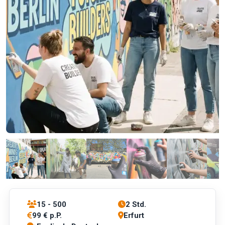
15 - 500
2 Std.
99 € p.P.
Erfurt