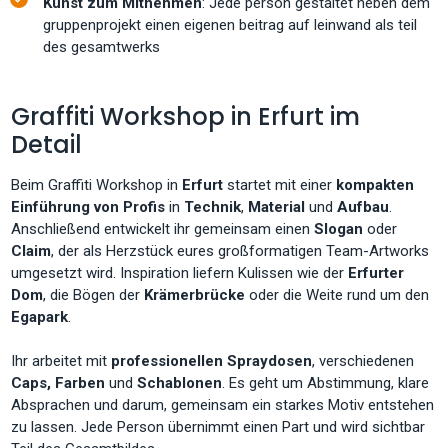
Kunst zum Mitnehmen
: Jede person gestaltet neben dem
gruppenprojekt einen eigenen beitrag auf leinwand als teil
des gesamtwerks
Graffiti Workshop in Erfurt im
Detail
Beim Graffiti Workshop in
Erfurt
startet mit einer
kompakten
Einführung von Profis
in
Technik
,
Material
und
Aufbau
.
Anschließend entwickelt ihr gemeinsam einen
Slogan
oder
Claim
, der als Herzstück eures großformatigen Team-Artworks
umgesetzt wird. Inspiration liefern Kulissen wie der
Erfurter
Dom
, die Bögen der
Krämerbrücke
oder die Weite rund um den
Egapark
.
Ihr arbeitet mit
professionellen Spraydosen
, verschiedenen
Caps, Farben
und
Schablonen
. Es geht um Abstimmung, klare
Absprachen und darum, gemeinsam ein starkes Motiv entstehen
zu lassen. Jede Person übernimmt einen Part und wird sichtbar