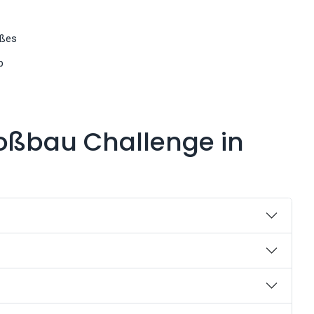
oßes
b
loßbau Challenge in