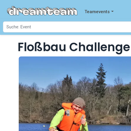
Teamevents
Floßbau Challenge in Berlin
Startseite
Events
Floßbau Challenge 