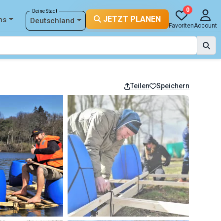
0
Deine Stadt
JETZT PLANEN
ns
Deutschland
Favoriten
Account
Teilen
Speichern