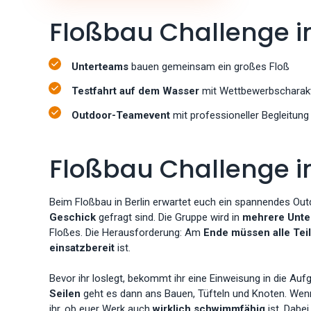
Floßbau Challenge in
Unterteams
bauen gemeinsam ein großes Floß
Testfahrt auf dem Wasser
mit Wettbewerbscharak
Outdoor-Teamevent
mit professioneller Begleitung
Floßbau Challenge in
Beim Floßbau in Berlin erwartet euch ein spannendes Ou
Geschick
gefragt sind. Die Gruppe wird in
mehrere Unt
Floßes. Die Herausforderung: Am
Ende müssen alle Te
einsatzbereit
ist.
Bevor ihr loslegt, bekommt ihr eine Einweisung in die Au
Seilen
geht es dann ans Bauen, Tüfteln und Knoten. Wenn d
ihr, ob euer Werk auch
wirklich schwimmfähig
ist. Dabei