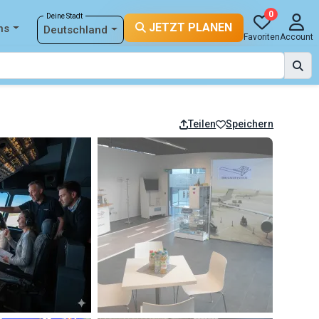
0
Deine Stadt
JETZT PLANEN
ns
Deutschland
Favoriten
Account
Teilen
Speichern