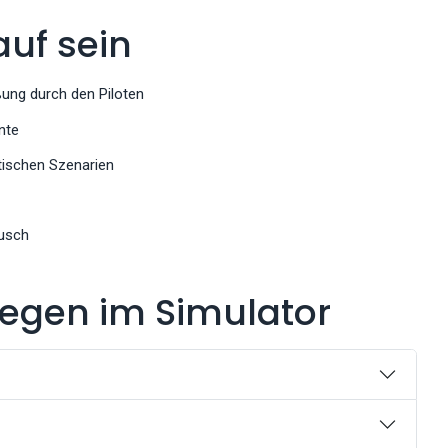
auf sein
ung durch den Piloten
nte
istischen Szenarien
usch
iegen im Simulator