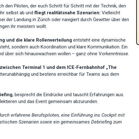
ch den Piloten, der euch Schritt für Schritt mit der Technik, den
hr selbst ab und
fliegt realitätsnahe Szenarien:
Vielleicht
bei der Landung in Zürich oder navigiert durch Gewitter über den
gen ihr meistern wollt.
g und die klare Rollenverteilung
entsteht eine dynamische
 steht, sondern auch Koordination und klare Kommunikation. Ein
nd über sich hinauswachsen wollen – ganz ohne Vorkenntnisse.
zwischen Terminal 1 und dem ICE-Fernbahnhof „The
etterunabhängig und bestens erreichbar für Teams aus dem
iefing
, besprecht die Eindrücke und tauscht Erfahrungen aus.
eflektieren und das Event gemeinsam abzurunden.
urch erfahrene Berufspiloten, eine Einführung ins Cockpit mit
alistischen Szenarien sowie ein gemeinsames Debriefing zum