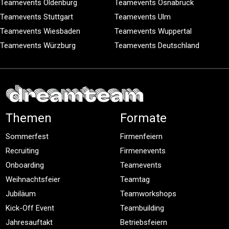
Teamevents Oldenburg
Teamevents Osnabrück
Teamevents Stuttgart
Teamevents Ulm
Teamevents Wiesbaden
Teamevents Wuppertal
Teamevents Würzburg
Teamevents Deutschland
Themen
Formate
Sommerfest
Firmenfeiern
Recruiting
Firmenevents
Onboarding
Teamevents
Weihnachtsfeier
Teamtag
Jubiläum
Teamworkshops
Kick-Off Event
Teambuilding
Jahresauftakt
Betriebsfeiern