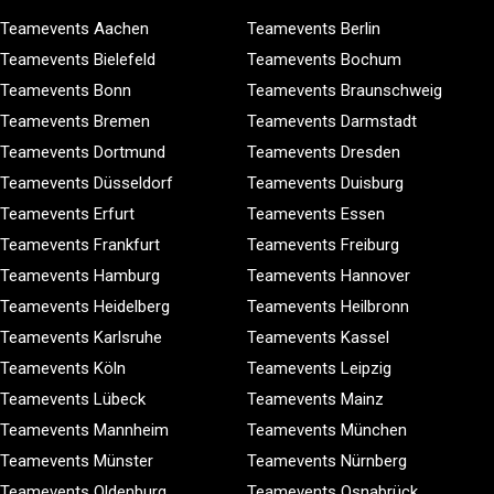
Teamevents Aachen
Teamevents Berlin
Teamevents Bielefeld
Teamevents Bochum
Teamevents Bonn
Teamevents Braunschweig
Teamevents Bremen
Teamevents Darmstadt
Teamevents Dortmund
Teamevents Dresden
Teamevents Düsseldorf
Teamevents Duisburg
Teamevents Erfurt
Teamevents Essen
Teamevents Frankfurt
Teamevents Freiburg
Teamevents Hamburg
Teamevents Hannover
Teamevents Heidelberg
Teamevents Heilbronn
Teamevents Karlsruhe
Teamevents Kassel
Teamevents Köln
Teamevents Leipzig
Teamevents Lübeck
Teamevents Mainz
Teamevents Mannheim
Teamevents München
Teamevents Münster
Teamevents Nürnberg
Teamevents Oldenburg
Teamevents Osnabrück