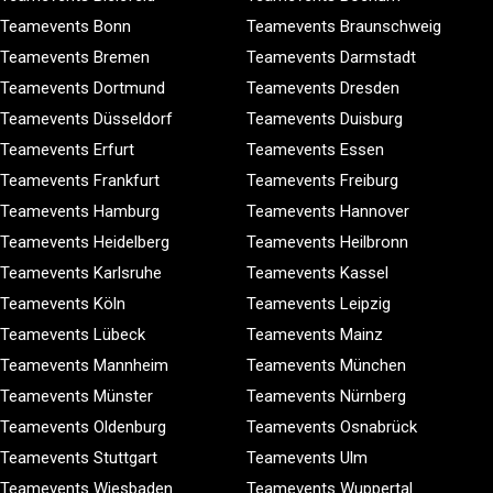
Teamevents Bonn
Teamevents Braunschweig
Teamevents Bremen
Teamevents Darmstadt
Teamevents Dortmund
Teamevents Dresden
Teamevents Düsseldorf
Teamevents Duisburg
Teamevents Erfurt
Teamevents Essen
Teamevents Frankfurt
Teamevents Freiburg
Teamevents Hamburg
Teamevents Hannover
Teamevents Heidelberg
Teamevents Heilbronn
Teamevents Karlsruhe
Teamevents Kassel
Teamevents Köln
Teamevents Leipzig
Teamevents Lübeck
Teamevents Mainz
Teamevents Mannheim
Teamevents München
Teamevents Münster
Teamevents Nürnberg
Teamevents Oldenburg
Teamevents Osnabrück
Teamevents Stuttgart
Teamevents Ulm
Teamevents Wiesbaden
Teamevents Wuppertal