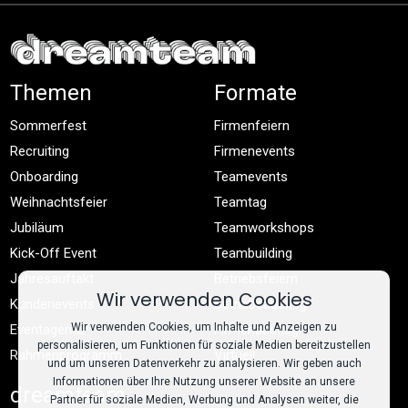
Themen
Formate
Sommerfest
Firmenfeiern
Recruiting
Firmenevents
Onboarding
Teamevents
Weihnachtsfeier
Teamtag
Jubiläum
Teamworkshops
Kick-Off Event
Teambuilding
Jahresauftakt
Betriebsfeiern
Wir verwenden Cookies
Kundenevents
Betriebsausflug
Wir verwenden Cookies, um Inhalte und Anzeigen zu
Eventagentur
Firmenausflug
personalisieren, um Funktionen für soziale Medien bereitzustellen
Rahmenprogramm
Virtuell
und um unseren Datenverkehr zu analysieren. Wir geben auch
Informationen über Ihre Nutzung unserer Website an unsere
dreamteam
Partner für soziale Medien, Werbung und Analysen weiter, die