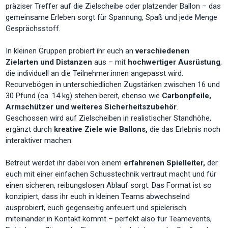
präziser Treffer auf die Zielscheibe oder platzender Ballon – das
gemeinsame Erleben sorgt für Spannung, Spaß und jede Menge
Gesprächsstoff.
In kleinen Gruppen probiert ihr euch an
verschiedenen
Zielarten und Distanzen
aus – mit
hochwertiger Ausrüstung
,
die individuell an die Teilnehmer:innen angepasst wird.
Recurvebögen in unterschiedlichen Zugstärken zwischen 16 und
30 Pfund (ca. 14 kg) stehen bereit, ebenso wie
Carbonpfeile,
Armschützer und weiteres Sicherheitszubehör
.
Geschossen wird auf Zielscheiben in realistischer Standhöhe,
ergänzt durch
kreative Ziele wie Ballons,
die das Erlebnis noch
interaktiver machen.
Betreut werdet ihr dabei von einem
erfahrenen Spielleiter,
der
euch mit einer einfachen Schusstechnik vertraut macht und für
einen sicheren, reibungslosen Ablauf sorgt. Das Format ist so
konzipiert, dass ihr euch in kleinen Teams abwechselnd
ausprobiert, euch gegenseitig anfeuert und spielerisch
miteinander in Kontakt kommt – perfekt also für Teamevents,