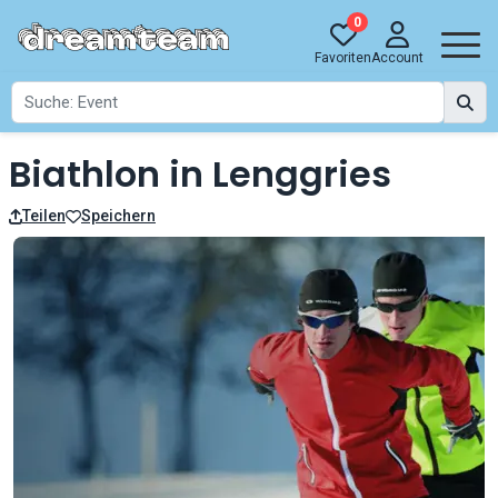
0
Favoriten
Account
Biathlon in Lenggries
Teilen
Speichern