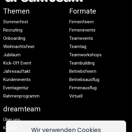
Themen
Formate
Sommerfest
Firmenfeiern
Recruiting
Firmenevents
Onboarding
Teamevents
Weihnachtsfeier
Teamtag
Jubiläum
Teamworkshops
Kick-Off Event
Teambuilding
Jahresauftakt
Betriebsfeiern
Kundenevents
Betriebsausflug
Eventagentur
Firmenausflug
Rahmenprogramm
Virtuell
dreamteam
Über uns
Karriere
Wir verwenden Cookies