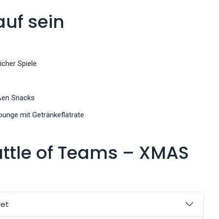
auf sein
icher Spiele
üßen Snacks
Lounge mit Getränkeflatrate
attle of Teams – XMAS
ket