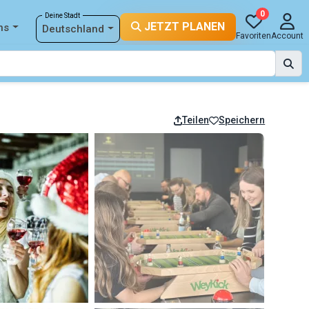
0
Deine Stadt
JETZT PLANEN
ns
Deutschland
Favoriten
Account
Teilen
Speichern