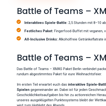
Battle of Teams – XM
Interaktives Spiele-Battle:
2,5 Stunden mit 8–10 a
Festliches Paket:
Fingerfood-Buffet mit veganen, 
All-Inclusive Drinks:
Alkoholfreie Getränkeflatrate 
Battle of Teams – XM
Das Battle of Teams – XMAS Paket Berlin verbindet pack
rundum abgestimmtes Paket für eure Weihnachtsfeier.
Im ersten Teil erwartet euch das
interaktive Spiele-Bat
Spielen
gegeneinander an. Dabei ist für jeden Geschma
Geschicklichkeitsaufgaben bis hin zu actionreichen Hera
unseres ausgeklügelten Punktesystems bleibt der Wettka
wird zum Highlight des Abends.