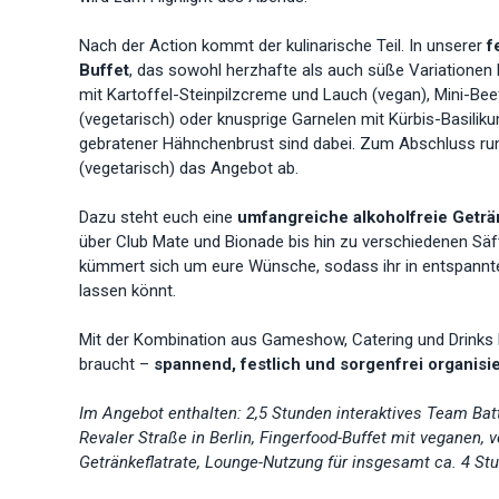
Nach der Action kommt der kulinarische Teil. In unserer
f
Buffet
, das sowohl herzhafte als auch süße Variationen b
mit Kartoffel-Steinpilzcreme und Lauch (vegan), Mini-B
(vegetarisch) oder knusprige Garnelen mit Kürbis-Basi
gebratener Hähnchenbrust sind dabei. Zum Abschluss ru
(vegetarisch) das Angebot ab.
Dazu steht euch eine
umfangreiche alkoholfreie Geträ
über Club Mate und Bionade bis hin zu verschiedenen Säf
kümmert sich um eure Wünsche, sodass ihr in entspannt
lassen könnt.
Mit der Kombination aus Gameshow, Catering und Drinks bi
braucht –
spannend, festlich und sorgenfrei organisie
Im Angebot enthalten: 2,5 Stunden interaktives Team Batt
Revaler Straße in Berlin, Fingerfood-Buffet mit veganen,
Getränkeflatrate, Lounge-Nutzung für insgesamt ca. 4 St