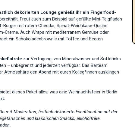
estlich dekorierten Lounge genießt ihr ein Fingerfood-
ereithält. Freut euch zum Beispiel auf gefüllte Mini-Teigfladen
eef-Burger mit rotem Cheddar, Spinat-Weichkäse-Quiche
likum-Creme. Auch Wraps mit mediterranem Gemüse oder
ndet ein Schokoladenbrownie mit Toffee und Beeren
nkeflatrate
zur Verfügung: von Mineralwasser und Softdrinks
ten – unbegrenzt und jederzeit verfügbar. Das Barteam
er Atmosphäre den Abend mit euren Kolleg*innen ausklingen
etet dieses Paket alles, was eine Weihnachtsfeier in Berlin
rt.
le mit Moderation, festlich dekorierte Eventlocation auf der
 vegetarischen und klassischen Snacks, alkoholfreie
unden.